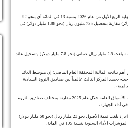
في المقابل، انخفضت الإيرادات الجارية المحصلة حتى نهاية الربع الأول من عام 2026 بنسبة 13 في المائة أي بنحو 92
مليون ريال، إذ بلغت 817 مليون ريال (نحو 2.12 مليار دولار) مقارنة بتحصيل 725 مليون ريال (نحو 1.88 مليار دولار) في
»، تحقيقه أرباحاً «تاريخية» بلغت 2.9 مليار ريال عماني (نحو 7.8 مليار دولار) وتسجيل عائد
هم نتائجه المالية المحققة العام الماضي؛ إن متوسط العائد
 بلغ 10.4 في المائة وهو ما جعله يحصد المركز الثالث عالمياً بين صناديق الثروة السيادية
المية».
وأضاف أنه حصد المركز الأول في العائد على استثمارات الأسواق العامة خلال عام 2025 مقارنة بمختلف صناديق الثروة
ي أداء الجهاز».
كما أكد تحقيق نمو «ملحوظ» عبر مختلف مؤشرات الأداء، إذ بلغت قيمة الأصول نحو 23 مليار ريال (نحو 60 مليار دولار)
لأداء السنوية بنسبة 105 في المائة.