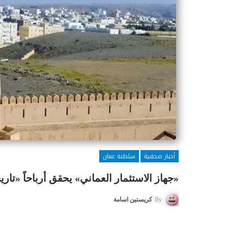
أخبار صحفية
سلطنة عمان
«جهاز الاستثمار العماني» يحقق أرباحاً «تاريخية» تجاوزت
By
كريستين اسامة