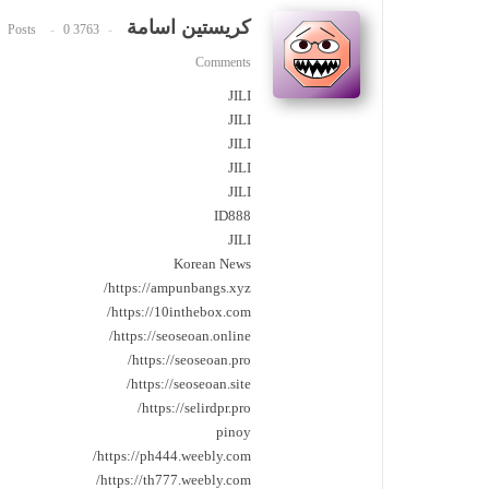
كريستين اسامة
0
3763 Posts
Comments
JILI
JILI
JILI
JILI
JILI
ID888
JILI
Korean News
https://ampunbangs.xyz/
https://10inthebox.com/
https://seoseoan.online/
https://seoseoan.pro/
https://seoseoan.site/
https://selirdpr.pro/
pinoy
https://ph444.weebly.com/
https://th777.weebly.com/