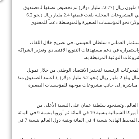
ولفت البيان إلى رفد الموازنة العامة للسلطنة بمبلغ 800 مليون ريال (2.077 مليار دولار) تم تخصيص نصفها لـ«صندوق
عمان المستقبل» إلى جانب ضخ استثمارات رأسمالية في المشروعات المحلية بلغت قيمتها 2.4 مليار ريال (نحو 6.2
توجيه إنفاق 287 مليون ريال (745 مليون دولار) نحو المؤسسات الصغيرة والمتوسطة دعماً للمحتوى
استثمار العماني» سلطان الحبسي، في تصريح خلال اللقاء،
واستمراره في دعم مستهدفات التنويع الاقتصادي وتعزيز الشراكة
وعات النوعية المرتبطة به.
حركات الرئيسية لتحفيز الاقتصاد الوطني من خلال تمويل
المشروعات ودعم الاستثمار الجريء في السلطنة برأسمال يبلغ 2 مليار ريال (نحو 5.2 مليار دولار) إذ اعتمد الصندوق منذ
تثمارات مباشرة إلى جانب مشروعات موجهة للمؤسسات الصغيرة
جهاز تتنوع في 52 دولة من دول العالم، وتستحوذ سلطنة عمان على النسبة الأعلى من
استثماراته بنحو الثلثين فيما تتوزع النسب المتبقية على أميركا الشمالية بنسبة 19 في المائة ثم أوروبا بنسبة 9 في المائة
وعدد من الأسواق العالمية في آسيا والدول المطلة على المحيط الهادئ بنسبة 4 في المائة وبقية دول العالم بنسبة 7 في