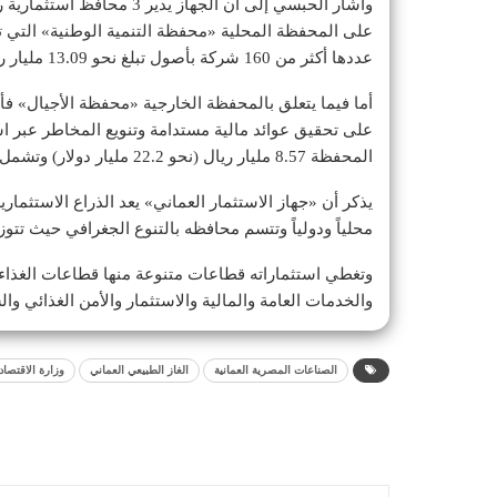
على المحفظة المحلية «محفظة التنمية الوطنية» التي ت
عددها أكثر من 160 شركة بأصول تبلغ نحو 13.09 مليار ريال (34 مليار دولار).
أما فيما يتعلق بالمحفظة الخارجية «محفظة الأجيال» ف
على تحقيق عوائد مالية مستدامة وتنويع المخاطر عبر اس
المحفظة 8.57 مليار ريال (نحو 22.2 مليار دولار) وتشمل 210 صناديق استثمارية في قطاعات متنوعة.
يذكر أن «جهاز الاستثمار العماني» يعد الذراع الاستثمار
محلياً ودولياً وتتسم محافظه بالتنوع الجغرافي حيث تتوزع استث
وتغطي استثماراته قطاعات متنوعة منها قطاعات الغذاء 
والخدمات العامة والمالية والاستثمار والأمن الغذائي وا
الصناعات المصرية العمانية
الغاز الطبيعي العماني
وزارة الاقتصاد 