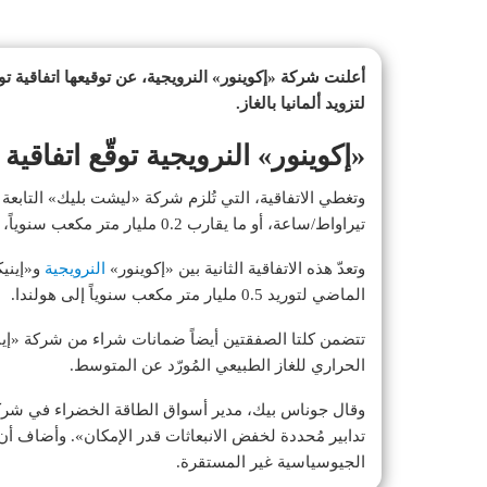
أعلنت شركة «إكوينور» النرويجية، عن توقيعها اتفاقية 
لتزويد ألمانيا بالغاز.
«إكوينور» النرويجية توقّع اتفاقية توري
تيراواط/ساعة، أو ما يقارب 0.2 مليار متر مكعب سنوياً، وتستمر حتى عام 2030، وفقاً لما ذكرته الشركة.
وتعدّ هذه الاتفاقية الثانية بين «إكوينور»
النرويجية
و«إينيك
الماضي لتوريد 0.5 مليار متر مكعب سنوياً إلى هولندا.
تتضمن كلتا الصفقتين أيضاً ضمانات شراء من شركة «إين
الحراري للغاز الطبيعي المُورّد عن المتوسط.
وقال جوناس بيك، مدير أسواق الطاقة الخضراء في شركة «
تدابير مُحددة لخفض الانبعاثات قدر الإمكان». وأضاف أن
الجيوسياسية غير المستقرة.