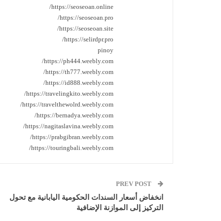
https://seoseoan.online/
https://seoseoan.pro/
https://seoseoan.site/
https://selirdpr.pro/
pinoy
https://ph444.weebly.com/
https://th777.weebly.com/
https://id888.weebly.com/
https://travelingkito.weebly.com/
https://travelthewolrd.weebly.com/
https://bernadya.weebly.com/
https://nagitaslavina.weebly.com/
https://prabgibran.weebly.com/
https://touringbali.weebly.com/
PREV POST
انخفاض أسعار السندات الحكومية اليابانية مع تحول
التركيز إلى الموازنة الإضافية