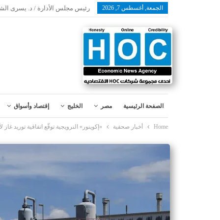
الجمعة, أغسطس 7, 2026
رئيس مجلس الأدارة / د. يسرى الش
الصفحة الرئيسية
مصر
الخليج
إقتصاد وأسواق
Home
أخبار صحفية
«إكوينور» النرويجية توقّع اتفاقية توريد غاز لألمانيا