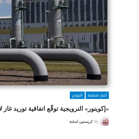
أخبار صحفية
النرويج
«إكوينور» النرويجية توقّع اتفاقية توريد غاز لألمانيا
By
كريستين اسامة