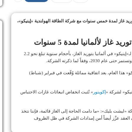
توريد غاز لمدة خمس سنوات مع شركة الطاقة الهولندية «إينيكو»،
د غاز لألمانيا لمدة 5 سنوات
وتغطي الاتفاقية، التي تُلزم شركة «ليشت بليك» التابعة لـ«إينيكو» في ألمانيا بتوريد الغاز، بأحجام سنوية تبلغ نحو 2.2
و» هذا العام، بعد اتفاقية مماثلة وُقّعت في فبراير (شباط)
يكو» لشركة «
إكوينور
» تُثبت انخفاض انبعاثات غازات الاحتباس
ليشت بليك»: «ما دامت الحاجة إلى الغاز قائمة، فإننا نتخذ
 العقد عزَّز أيضاً أمن إمدادات الشركة في ظل الظروف