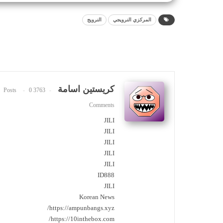
المركزي النرويجي
النرويج
كريستين اسامة
0
3763 Posts
Comments
JILI
JILI
JILI
JILI
JILI
ID888
JILI
Korean News
https://ampunbangs.xyz/
https://10inthebox.com/