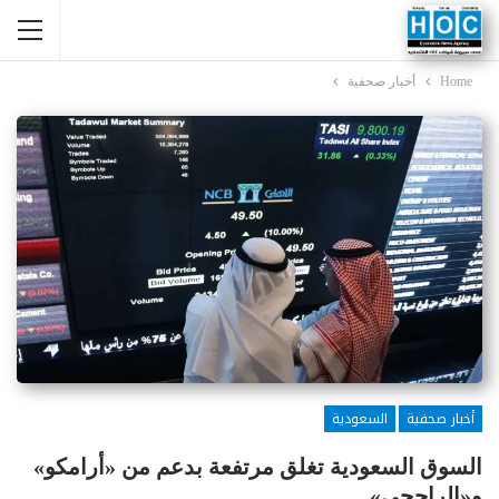
Home
أخبار صحفية
أخبار صحفية
السعودية
السوق السعودية تغلق مرتفعة بدعم من «أرامكو»
و«الراجحي»