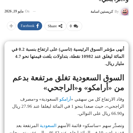
On
مايو 19, 2026
By
كريستين اسامة
Facebook
Share
0
أنهى مؤشر السوق الرئيسية (تاسي) على ارتفاع بنسبة 0.2 في
المائة ليغلق عند 10982 نقطة، بتداولات بلغت قيمتها نحو 4.7
مليار ريال.
السوق السعودية تغلق مرتفعة بدعم
من «أرامكو» و«الراجحي»
وقاد الارتفاع كل من سهمَي «
أرامكو
السعودية» و«مصرف
الراجحي»، حيث صعدا بنحو 1 في المائة ليغلقا عند 27.96 ريال
و66.90 ريال على التوالي.
وتصدَّر سهم «ساسكو» قائمة الأسهم
السعودية
المرتفعة بعد
قفزة بلغت 10 في المائة ليغلق عند 46.42 ريال، عقب تصريحات