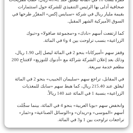
صحافية أدلى بها الرئيس التنفيذي للشركة حول استثمارات
بقيمة مليار ريال في شركة «سبايس إكس» المقرَّر طرحها في
السوق الأميركية الشهر المقبل.
كما ارتفعت أسهم «نادك» و«مجموعة صافولا» و«تبوك
الزراعية» بنسب تراوحت بين 4 و6 في المائة.
وقفز سهم «أميركانا» بنحو 2 في المائة ليصل إلى 1.90 ريال،
وذلك بعد إعلان الشركة شراكة مع «أدنوك للتوزيع» لافتتاح 200
مطعم خدمة سريعة.
في المقابل، تراجع سهم «سليمان الحبيب» بنحو 2 في المائة
ليغلق عند 215.40 ريال، كما هبط سهم «سابك للمغذيات
الزراعية» بنسبة 1 في المائة عند 140 ريالاً.
وانخفض سهم «بوبا العربية» بنحو 4 في المائة، بينما سجَّلت
أسهم «الموسى» و«ريدان» و«الوسائل الصناعية» و«ثمار»
تراجعات تراوحت بين 1 و3 في المائة.