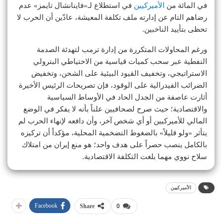
في المائة من
الأميركيين
في استطلاع لـ«فاينانشال تايمز» عدم
رضاهم التام عن إدارته ملف تكلفة المعيشة، عادّين أن الحرب لا
تحظى بتأييد الناخبين.
ورغم المحاولات المتكررة من إدارة ترمب لتهدئة الصدمة
النفطية عبر سحب كميات قياسية من الاحتياطي البترولي
الاستراتيجي، وتخفيف القيود البيئية على الشحن، وتخفيض
الضرائب الفيدرالية على الوقود، فإن تصريحات الرئيس الأخيرة
أثارت عاصفة من الجدل الحاد في الأوساط السياسية
والاقتصادية؛ حيث صرح لصحافيين علناً بأنه لا يفكر في الوضع
المالي للأميركيين أو أي شخص آخر، وأن دافعه لإنهاء الحرب لم
يتأثر «ولو قليلاً» بالضغوط التضخمية المحلية، مؤكداً أن تركيزه
بالكامل ينصب حصراً على هدف واحد؛ هو منع إيران من امتلاك
سلاح نووي مهما بلغت التكلفة الاقتصادية.
الأميركيين
Facebook
Share
0