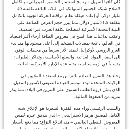
كان كافياً لتمويل «برنامج استثمار الجسور الفيدرالي» بالكامل
لإصلاح شبكة الجسور المتهالكة في البلاد، البالغة تكلفته 40
مليار دولار، أو إعادة هيكلة نظام مراقبة الحركة الجوية بالكامل
بتكلفة 31.5 مليار دولار؛ مما يبرز حجم الفرص الضائعة على
البنية التحتية الأميركية لمصلحة تكلفة الحرب غير الشعبية.
وعمّت تداعيات هذا الشح في معروض الطاقة أرجاء أكبر اقتصاد
في العالم، دافعة بمعدلات التضخم إلى أعلى مستوياتها منذ بدء
الغزو الروسي لأوكرانيا، ليمتد الأثر سريعاً من محطات الوقود
إلى أسعار المواد الغذائية، والسلع الأساسية، وتذاكر الطيران؛
متسبباً في أزمة سياسية متصاعدة للإدارة الأميركية الحالية.
وجاء هذا التقرير الصادم بالتزامن مع استعداد الملايين في
الولايات المتحدة لبدء موسم القيادة الصيفي الأسبوع المقبل،
الذي يمثل ذروة الطلب السنوي على البنزين في البلاد؛ مما ينذر
بمزيد من الضغوط المالية.
والسبب الرئيسي وراء هذه القفزة السعرية هو الإغلاق شبه
الكامل لمضيق هرمز الاستراتيجي – الذي يتدفق عبره خُمس
المعروض النفطي العالمي – منذ اندلاع النزاع؛ مما دفع بأسعار
«خام برنت» للارتفاع بأكثر من النصف لتستقر عند مستويات