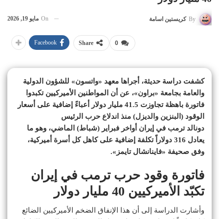
On
مايو 19, 2026
By
كريستين اسامة
Facebook
Share
0
كشفت دراسة حديثة، أجراها معهد «واتسون» للشؤون الدولية
والعامة بجامعة «براون»، عن أن المواطنين الأميركيين تكبدوا
فاتورة باهظة تجاوزت 41.5 مليار دولار أعباءً إضافية على أسعار
الوقود (البنزين والديزل) منذ اندلاع حرب الرئيس
دونالد ترمب في إيران أواخر فبراير (شباط) الماضي، وهو ما
يعادل 316 دولاراً تكلفة إضافية على كاهل كل أسرة أميركية،
وفق صحيفة «فاينانشال تايمز».
فاتورة وقود حرب ترمب في إيران
تكبّد الأميركيين 40 مليار دولار
وأشارت الدراسة إلى أن هذا الإنفاق الضخم الأميركيين الضائع