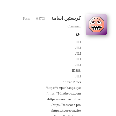
كريستين اسامة
0
3763 Posts
Comments
JILI
JILI
JILI
JILI
JILI
ID888
JILI
Korean News
https://ampunbangs.xyz/
https://10inthebox.com/
https://seoseoan.online/
https://seoseoan.pro/
https://seoseoan.site/