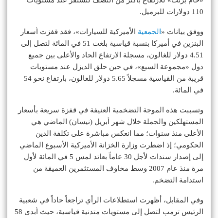
110 دولارات للبرميل.
ووفق بيانات «
الجمعية
الأميركية للسيارات»، فقد قفزت أسعار
البنزين في أميركا بنسبة قياسية بلغت 51 في المائة لتصل إلى
4.51 دولار للغالون، مسجلة الارتفاع الحاد والأعلى بين جميع
دول «مجموعة السبع»، في حين حلق الديزل عند مستويات
قريبة من القياسية مسجلاً 5.65 دولار للغالون، بارتفاع نحو 54
في المائة.
وتسببت هذه الموجة التضخمية العنيفة في قفزة سريعة بأسعار
المستهلكين والجملة خلال شهر أبريل (نيسان) الماضي هي
الأعلى منذ سنوات؛ مما انعكس مباشرة على تكلفة الدين
الحكومي؛ إذ اضطرت وزارة الخزانة الأميركية الأسبوع الماضي
إلى إصدار سندات لأجل 30 عاماً بعائد لمس 5 في المائة لأول
مرة منذ عام 2007 وسط مخاوف المستثمرين العميقة من
استدامة التضخم.
وفي المقابل، أظهرت استطلاعات الرأي تراجعاً حاداً في شعبية
الرئيس ترمب لتصل إلى مستويات متدنية قياسية، حيث أبدى 58