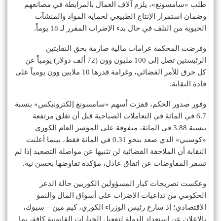
طلب «سامسونغ»، يلزم آلاف العمال بالمرابطة في مصانعهم
وضمان استمرار الإنتاج الطبيعي لحماية المواد والمنشآت
الحيوية من التلف في حال بدء الإضراب المقرر لـ 18 يوماً.
وفرضت المحكمة غرامات مالية صارمة بحق النقابتين
الرئيستين تصل إلى 100 مليون وون (72 ألف دولار) يومياً عن
كل خرق للأمر القضائي، وغرامة قدرها 10 ملايين وون يومياً على
قادة النقابة.
وفور صدور الحكم، قفزت أسهم «سامسونغ إلكترونيكس» بنسبة
6.7 في المائة في التعاملات الصباحية قبل أن تغلق مرتفعة
بنسبة 3.88 في المائة، متفوقة على المؤشر العام الكوري
«كوسبي» الذي صعد بنحو 0.31 في المائة فقط، بينما أعلنت
النقابة أن الملاحقة القضائية لن تثنيها عن مواصلة التصعيد إذا لم
تسفر المفاوضات عن اتفاق عادل، مؤكدة تفاوضها بحسن نية.
وعكست تصريحات كبار المسؤولين الكوريين حالة الذعر
الحكومي من تداعيات الإضراب على أسواق المال والنمو
الاقتصادي؛ إذ سارع رئيس الوزراء الكوري، كيم مين – سيوك،
بالإعلان عن استعداد الدولة لتفعيل الخيارات القانونية كافة، بما