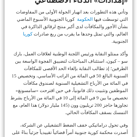
«إمدادات» الذكاء الاصطناعي
وتأتي هذه التطورات بعد انهيار الجولة الأولى من المفاوضات
التي توسطت فيها
الحكومة
كوريا الجنوبية الأسبوع الماضي
بشأن الأجور والمكافآت لدى أكبر منتج لرقائق الذاكرة في
العالم، والتي تمثل وحدها ما يقرب من ربع صادرات
كوريا
الجنوبية.
وأكد ممثلو النقابة ورئيس اللجنة الوطنية لعلاقات العمل، بارك
سو – كيون، استئناف المباحثات لتضييق الفجوة الواسعة بين
الطرفين؛ إذ تطالب النقابة بإلغاء الحد الأقصى للمكافآت
السنوية البالغ 50 في المائة من الراتب الأساسي، وتخصيص 15
في المائة من الأرباح التشغيلية السنوية لصندوق مكافآت
الموظفين وتثبيت ذلك قانونياً، في حين اقترحت «سامسونغ»
تخصيص ما بين 9 في المائة إلى 10 في المائة من الأرباح بشرط
تجاوزها حاجز 200 تريليون وون (145 مليار دولار) هذا العام، مع
التمسك بسقف المكافآت الحالي.
وفي تحول دراماتيكي خفف الضغط التشغيلي عن الشركة،
أصدرت محكمة كورية جنوبية أمراً قضائياً تقييدياً جزئياً بناءً على