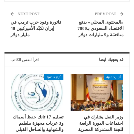
NEXT POST
PREV POST
«المحتوى المحلي» يدفع
فاتورة وقود حرب ترمب في
الاقتصاد السعودي بـ7800
إيران تكبّد الأميركيين 40
منافسَة و9 مليارات دولار
مليار دولار
قد يعجبك ايضا
اقرأ لنفس الكاتب
أخبار صحفية
أخبار صحفية
وزير النقل يشارك في
تسليم 17 تانك حفظ أسماك
اجتماعات الدورة الرابعة
و3 عربات مجهزة ببلطيم
للجنة المشتركة المصرية
والشهابية والساحل القبلي