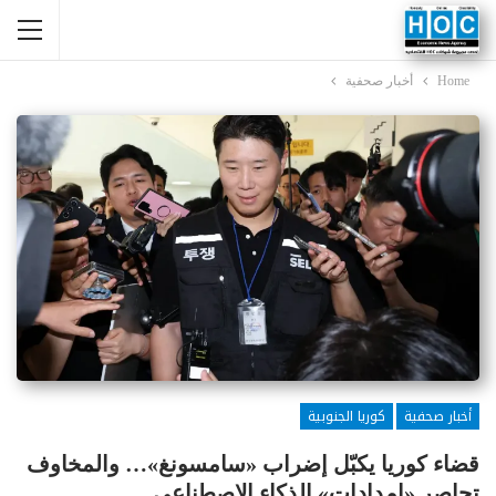
Home
أخبار صحفية
أخبار صحفية
كوريا الجنوبية
قضاء كوريا يكبّل إضراب «سامسونغ»… والمخاوف
تحاصر «إمدادات» الذكاء الاصطناعي