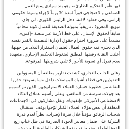
فيها «أمر التحكيم الطارئ»، وهو بند سيادي يمنع العمل
الصناعي والاحتجاجي فوراً لمدة 30 يوماً لإجراء وسيط حكومي
إلزامي. وفي خطوة لافتة، دخل الرئيس الكوري، لي جاي –
ميونغ، المعروف تاريخياً بميوله الصديقة للعمال كونه محامياً
سابقاً لحقوق الإنسان، على خط الأزمة عبر منصة «إكس»،
مشدداً على ضرورة احترام حقوق الإدارة التنفيذية بالقدر نفسه
الذي تحترم فيه حقوق العمال لضمان استقرار البلاد. من جهتها،
أعلنت النقابة رفضها المطلق لضغوط التحكيم الإجباري، متعهدة
بعدم قبول أي تسوية للأجور لا تلبي شروطها المرفوعة.
وعلى الجانب التجاري، كشفت تقارير مطلعة أن المسؤولين
التنفيذيين في قطاع أشباه الموصلات داخل «سامسونغ» حذروا
النقابة من خطورة خسارة العملاء الاستراتيجيين الذين تم كسبهم
بعد جولات شرسة من التنافس، وعلى رأسهم عملاق الذكاء
الاصطناعي الأميركي «إنفيديا». ونقل مشاركون في الاجتماعات
المغلقة أن بعض هؤلاء العملاء الكبار لوّحوا بوقف استقبال
شحنات الرقائق مؤقتاً خلال فترة الإضراب، نظراً لعدم قدرة
الشركة على ضمان معايير الجودة الصارمة في ظل غياب ربع
القوة العاملة، وهو ما قد يدفع الشركات العالمية للبحث عن