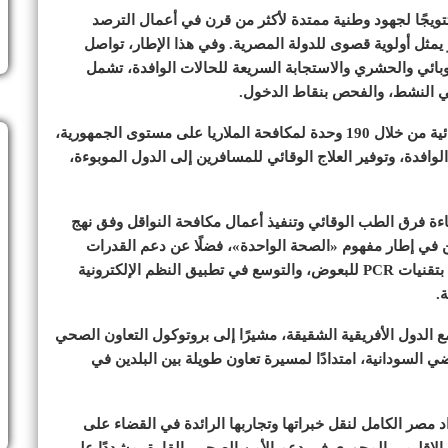
ويجًا لجهود وطنية ممتدة لأكثر من قرن في أعمال الترصد
 يمثل أولوية قصوى للدولة المصرية. وفي هذا الإطار، تواصل
بائي والحشري والاستجابة السريعة للحالات الوافدة، تشمل
عي النشط، والفحص بنقاط الدخول.
وأضاف أن الوزارة تجمع سنويًا نحو 250 ألف عينة عشوائية من خلال 190 وحدة لمكافحة الملاريا على مستوى الجمهورية،
وافدة، وتوفير العلاج الوقائي للمسافرين إلى الدول الموبوءة،
اءة فرق الطب الوقائي وتنفيذ أعمال مكافحة النواقل وفق نهج
يين في إطار مفهوم «الصحة الواحدة»، فضلًا عن دعم القدرات
الفنية من خلال إدخال معمل متنقل لترصد النواقل مزود بتقنيات PCR للبعوض، والتوسع في تطبيق النظم الإلكترونية
.
 الدول الأفريقية الشقيقة، مشيرًا إلى بروتوكول التعاون الصحي
ي السودانية، امتدادًا لمسيرة تعاون طويلة بين البلدين في
 مصر الكامل لنقل خبراتها وتجاربها الرائدة في القضاء على