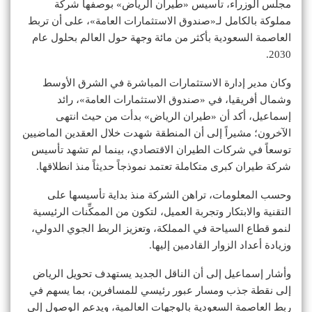
مجلس الوزراء، تأسيس «طيران الرياض» بوصفها شركة
مملوكة بالكامل لـ«صندوق الاستثمارات العامة»، على أن تربط
العاصمة السعودية بأكثر من مائة وجهة حول العالم بحلول عام
2030.
وكان مدير إدارة الاستثمارات المباشرة في الشرق الأوسط
وشمال أفريقيا، في «صندوق الاستثمارات العامة»، رائد
إسماعيل، أكد أن «طيران الرياض» بدأت من حيث انتهى
الآخرون؛ مشيراً إلى أن المنطقة شهدت خلال العقدين الماضيين
توسعاً في شركات الطيران الاقتصادي، بينما لم تشهد تأسيس
شركة طيران كبرى متكاملة تعتمد نموذجاً حديثاً منذ انطلاقها.
وحسب المعلومات، تراهن الشركة منذ بداية تأسيسها على
التقنية والابتكار وتجربة العميل، لتكون من الممكِّنات الرئيسية
لنمو قطاع السياحة في المملكة، وتعزيز الربط الجوي الدولي،
وزيادة أعداد الزوار القادمين إليها.
وأشار إسماعيل إلى أن الناقل الجديد يستهدف تحويل الرياض
إلى نقطة جذب ومسار عبور رئيسي للمسافرين، بما يسهم في
ربط العاصمة السعودية بالوجهات العالمية، ويدعم الوصول إلى