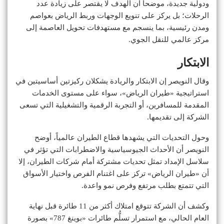
ودولية جديدة، موضحاً أن الهدف لا يقتصر على زيادة عدد
الرحلات؛ بل يركز على تنويع الوجهات وربط الرياض بعواصم
ومدن رئيسية، بما ينسجم مع مستهدفات تحويل العاصمة إلى
مركز عالمي للنقل الجوي.
الابتكار
وقال النويصر إن الابتكار والريادة يشكلان ركيزتين أساسيتين في
استراتيجية «طيران الرياض»، سواء على مستوى الخدمات
المقدمة للمسافرين، أو التجربة الرقمية والتشغيلية التي تسعى
الشركة إلى تقديمها.
وحول التحديات التي يشهدها قطاع الطيران عالمياً، أوضح
النويصر أن الأحداث الجيوسياسية والاضطرابات التي تؤثر في
سلاسل الإمداد تمثل تحديات مشتركة أمام شركات الطيران، إلا
أن «طيران الرياض» تركز على اغتنام الفرص واختيار الأسواق
التي تتمتع بطلب مرتفع وفرص نمو واعدة.
وكشف أن الشركة تتوقع امتلاك أكثر من 11 طائرة قبل نهاية
العام الحالي، مع استمرار تسلُّم طائرات «بوينغ 787» بصورة