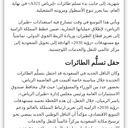
شهرية، إلى جانب بدء تسلم طائرات «إيرباص A321» في نهاية
العام، بما يعزز تنوع الأسطول ومرونته التشغيلية.
ويأتي هذا التوسع في وقت تتسارع فيه استعدادات «طيران
الرياض» لإطلاق عملياتها التجارية، ضمن خطط المملكة الرامية
إلى تعزيز قطاع الطيران، وزيادة الربط الجوي الدولي، تماشياً
مع مستهدفات «رؤية 2030» الهادفة إلى تحويل السعودية إلى
مركز عالمي للنقل والخدمات اللوجستية.
حفل تسلُّم الطائرات
وكان الناقل الجديد في السعودية قد احتفل بتسلُّم الطائرات
الجديدة خلال مناسبة خاصة أقيمت في العاصمة الرياض،
بحضور عدد من الوزراء والمسؤولين؛ حيث قال محافظ صندوق
الاستثمارات العامة ورئيس مجلس إدارة «طيران الرياض»،
ياسر الرميان، خلال الحفل، إن هذه اللحظة تجسد مستهدفات
«رؤية 2030» الرامية إلى تعزيز ارتباط المملكة بالعالم ودعم
التنويع الاقتصادي، مؤكداً أن الناقل الوطني الجديد يمضي نحو
ترسيخ مكانة السعودية مركزاً عالمياً للنقل والخدمات
اللوجستية، بينما تواصل «طيران الرياض» بناء نموذج جديد