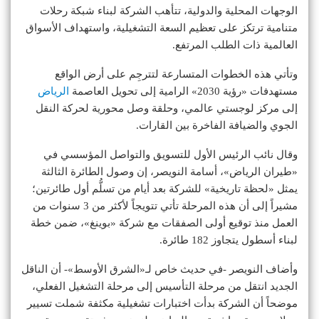
الوجهات المحلية والدولية، تتأهب الشركة لبناء شبكة رحلات
متنامية ترتكز على تعظيم السعة التشغيلية، واستهداف الأسواق
العالمية ذات الطلب المرتفع.
وتأتي هذه الخطوات المتسارعة لتترجِم على أرض الواقع
مستهدفات «رؤية 2030» الرامية إلى تحويل العاصمة
الرياض
إلى مركز لوجستي عالمي، وحلقة وصل محورية لحركة النقل
الجوي والضيافة الفاخرة بين القارات.
وقال نائب الرئيس الأول للتسويق والتواصل المؤسسي في
«طيران الرياض»، أسامة النويصر، إن وصول الطائرة الثالثة
يمثل «لحظة تاريخية» للشركة بعد أيام من تسلُّم أول طائرتين؛
مشيراً إلى أن هذه المرحلة تأتي تتويجاً لأكثر من 3 سنوات من
العمل منذ توقيع أولى الصفقات مع شركة «بوينغ»، ضمن خطة
لبناء أسطول يتجاوز 182 طائرة.
وأضاف النويصر -في حديث خاص لـ«الشرق الأوسط»- أن الناقل
الجديد انتقل من مرحلة التأسيس إلى مرحلة التشغيل الفعلي،
موضحاً أن الشركة بدأت اختبارات تشغيلية مكثفة شملت تسيير