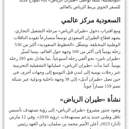
للسفر الجوي يربط الرياض بالعالم.
السعودية مركز عالمي
ومع اقتراب دخول «طيران الرياض» مرحلة التشغيل التجاري،
يشهد قطاع الطيران السعودي توسعاً متسارعاً تقوده الناقلات
الوطنية المختلفة. وتشغِّل «الخطوط السعودية» أكثر من 530
رحلة يومياً إلى أكثر من 100 وجهة حول العالم، بينما تُسيِّر
«طيران ناس» نحو ألفي رحلة أسبوعياً، بما يعادل نحو 285 رحلة
يومياً. كما بدأت «طيران الرياض» عملياتها التشغيلية التجريبية
عبر رحلات يومية إلى لندن قبل التوسع إلى وجهات أخرى، في
حين تصل «طيران أديل» إلى 38 وجهة داخلية ودولية عبر شبكة
تضم 159 مساراً جوياً.
نشأة «طيران الرياض»
وتعود جذور مشروع «طيران الرياض» إلى رؤية تستهدف تأسيس
ناقل وطني جديد يدعم مستهدفات «رؤية 2030». وفي 12 مارس
(آذار) 2023، أعلن الأمير محمد بن سلمان، ولي العهد رئيس