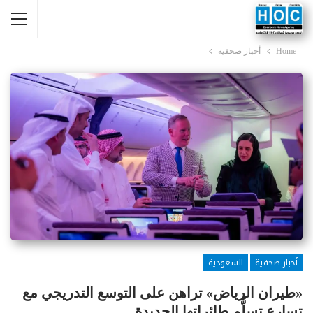
Home
أخبار صحفية
أخبار صحفية
السعودية
«طيران الرياض» تراهن على التوسع التدريجي مع
تسارع تسلُّم طائراتها الجديدة