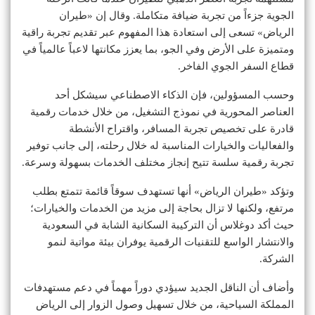
الجوية جزءاً من تجربة ضيافة متكاملة. وقال إن «طيران
الرياض» تسعى إلى استعادة هذا المفهوم عبر تقديم تجربة راقية
ومتميزة على الأرض وفي الجو، بما يعزز مكانتها لاعباً عالمياً في
قطاع السفر الجوي الفاخر.
وحسب المسؤولين، فإن الذكاء الاصطناعي سيشكل أحد
العناصر المحورية في نموذج التشغيل، من خلال خدمات رقمية
قادرة على تخصيص تجربة المسافر، واقتراح الأنشطة
والفعاليات والخيارات المناسبة له خلال رحلته، إلى جانب توفير
تجربة رقمية سلسة تتيح إنجاز مختلف الخدمات بسهولة وسرعة.
وتؤكد «طيران الرياض» أنها تستهدف سوقاً قائمة تتمتع بطلب
مرتفع، ولكنها لا تزال بحاجة إلى مزيد من الخدمات والخيارات؛
حيث أكد دوغلاس أن التركيبة السكانية الشابة في السعودية
والانتشار الواسع للتقنيات الرقمية يوفران بيئة مواتية لنمو
الشركة.
وأضاف أن الناقل الجديد سيؤدي دوراً مهماً في دعم مستهدفات
المملكة السياحية، من خلال تسهيل وصول الزوار إلى الرياض