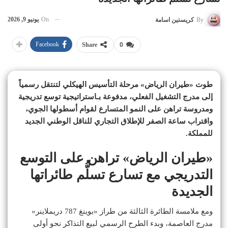
On
يونيو 9, 2026
By
كريستين اسامة
Facebook
Share
0
طوت «طيران الرياض» مرحلة التأسيس الهيكلي لتنتقل رسمياً
إلى مدرج التشغيل الفعلي، مدفوعة بـاستراتيجية توسع تدريجية
ومدروسة تراهن على النمو المتسارع لقوام أسطولها الجوي،
واقتراب ساعة الصفر للإطلاق التجاري للناقل الوطني الجديد
للمملكة.
«طيران الرياض» تراهن على التوسع
التدريجي مع تسارع تسلُّم طائراتها
الجديدة
ومع ملامسة الطائرة الثالثة من طراز «بوينغ 787 دريملاينر»
مدرج العاصمة، وبدء الطرح الرسمي لبيع التذاكر نحو أولى