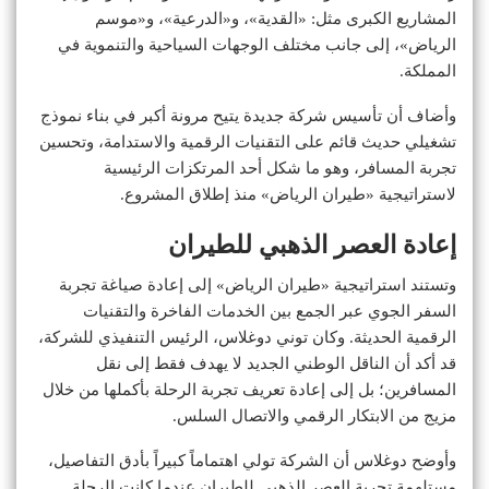
المشاريع الكبرى مثل: «القدية»، و«الدرعية»، و«موسم
الرياض»، إلى جانب مختلف الوجهات السياحية والتنموية في
المملكة.
وأضاف أن تأسيس شركة جديدة يتيح مرونة أكبر في بناء نموذج
تشغيلي حديث قائم على التقنيات الرقمية والاستدامة، وتحسين
تجربة المسافر، وهو ما شكل أحد المرتكزات الرئيسية
لاستراتيجية «طيران الرياض» منذ إطلاق المشروع.
إعادة العصر الذهبي للطيران
وتستند استراتيجية «طيران الرياض» إلى إعادة صياغة تجربة
السفر الجوي عبر الجمع بين الخدمات الفاخرة والتقنيات
الرقمية الحديثة. وكان توني دوغلاس، الرئيس التنفيذي للشركة،
قد أكد أن الناقل الوطني الجديد لا يهدف فقط إلى نقل
المسافرين؛ بل إلى إعادة تعريف تجربة الرحلة بأكملها من خلال
مزيج من الابتكار الرقمي والاتصال السلس.
وأوضح دوغلاس أن الشركة تولي اهتماماً كبيراً بأدق التفاصيل،
مستلهمة تجربة العصر الذهبي للطيران عندما كانت الرحلة