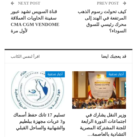
NEXT POST
PREV POST
كيف تحولت رسوم الذهب
قناة السويس تشهد عبور
المرتفعة في الهند إلى
سفينة الحاويات العملاقة
محرك رئيسي للسوق
CMA CGM VENDOME
السوداء؟
لأول مرة
قد يعجبك ايضا
اقرأ لنفس الكاتب
أخبار صحفية
أخبار صحفية
وزير النقل يشارك في
تسليم 17 تانك حفظ أسماك
اجتماعات الدورة الرابعة
و3 عربات مجهزة ببلطيم
للجنة المشتركة المصرية
والشهابية والساحل القبلي
التشادية بالعاصمة…