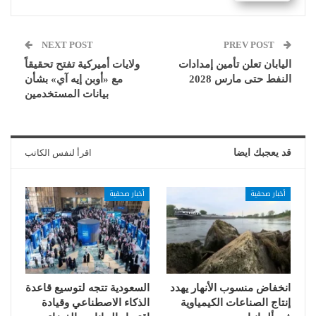
NEXT POST
PREV POST
اليابان تعلن تأمين إمدادات
ولايات أميركية تفتح تحقيقاً
النفط حتى مارس 2028
مع «أوبن إيه آي» بشأن
بيانات المستخدمين
قد يعجبك ايضا
اقرأ لنفس الكاتب
أخبار صحفية
أخبار صحفية
انخفاض منسوب الأنهار يهدد
السعودية تتجه لتوسيع قاعدة
إنتاج الصناعات الكيمياوية
الذكاء الاصطناعي وقيادة