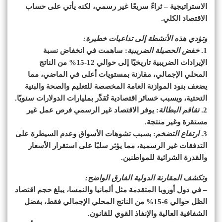
الاستراتيجية – ثراءً سريعًا غير رسمي، لكنه يأتي على حساب
الاقتصاد الكلي.
وتؤدي هذه الأنشطة إلى تداعيات خطيرة:
1.
خفض الحصيلة الضريبية
: ساهمت في انخفاض نسبة
الإيرادات الضريبية تاريخيًا إلى حوالي 12-15% من الناتج
المحلي الإجمالي، مقارنة بمستويات أعلى في الماضي، مما
يضعف بنود الموازنة العامة المخصصة للتعليم والصحة والبنية
التحتية، ويسبب خسائر اقتصادية تُقدَّر بمليارات الدولارات سنويًا.
2.
تفاقم البطالة
: يوفر الاقتصاد غير الرسمي فرص عمل غير
مستقرة وغير منتجة.
3.
ارتفاع التضخم
: بسبب تشوهات الأسواق وعدم السيطرة على
التدفقات غير الرسمية، مما يؤثر سلبًا على استقرار الأسعار
والقدرة الشرائية للمواطنين.
وتكشف المقارنة الدولية الفارق الواضح:
– في دول أوروبا المتقدمة مثل ألمانيا والنمسا، يبلغ حجم اقتصاد
الظل حوالي 6-15% من الناتج المحلي الإجمالي فقط، بفضل
الشفافية العالية والإنفاذ القوي للقانون.