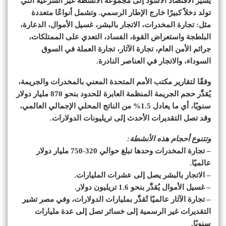
يشير الاقتصاد الأسود إلى مجموعة الأنشطة غير الشرعية التي
تولد دخلاً كبيرًا خارج الإطار الرسمي. وتشمل أنواعًا متعددة
مثل: تجارة المخدرات، الاتجار بالبشر، غسيل الأموال، الدعارة،
البلطجة واستعراض القوة، الفساد، التعدي على الممتلكات،
جرائم الأمن العام، تجارة الآثار، تجارة العملة في السوق
السوداء، والاتجار في العناصر النادرة.
وفقًا لتقارير مكتب الأمم المتحدة المعني بالمخدرات والجريمة،
يُقدَّر حجم الجريمة المنظمة العابرة للحدود بنحو 870 مليار دولار
سنويًا، أي ما يعادل 1.5% من الناتج المحلي الإجمالي العالمي،
وقد تصل التقديرات الأحدث إلى تريليونات الدولارات.
وتتنوع أحجام هذه الأنشطة:
– تجارة المخدرات وحدها تبلغ حوالي 320-750 مليار دولار
عالميًا.
– الاتجار بالبشر يصل إلى عشرات المليارات.
– غسيل الأموال يُقدَّر بنحو 1.6 تريليون دولار.
– تجارة الآثار عالميًا تُقدَّر بمليارات الدولارات، وفي مصر تشير
التقديرات غير الرسمية إلى خسائر تصل إلى عدة مليارات
سنويًا.