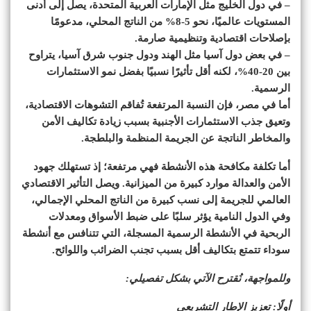
– في دول الخليج مثل الإمارات العربية المتحدة، يصل إلى أدنى
المستويات عالميًا، نحو 5-8% من الناتج المحلي، مدعومًا
بإصلاحات اقتصادية وتنظيمية صارمة.
– في بعض دول آسيا مثل الهند ودول جنوب شرق آسيا، يتراوح
بين 20-40%، لكنه أقل تأثيرًا نسبيًا بفضل نمو الاستثمارات
الرسمية.
أما في مصر، فإن النسبة المرتفعة تُفاقم التشوهات الاقتصادية،
وتعيق جذب الاستثمارات الأجنبية بسبب زيادة تكاليف الأمن
والمخاطر الناتجة عن الجريمة المنظمة والبلطجة.
أما تكلفة مكافحة هذه الأنشطة فهي مرتفعة؛ إذ تستهلك جهود
الأمن والعدالة موارد كبيرة من الميزانية. ويصل التأثير الاقتصادي
العالمي للجريمة إلى نسب كبيرة من الناتج المحلي الإجمالي،
وفي الدول النامية يؤثر سلبًا على ضبط الأسواق ومعدلات
الربحية في الأنشطة الرسمية المسجلة، التي تتنافس مع أنشطة
سوداء تتمتع بتكاليف أقل بسبب تجنب الضرائب واللوائح.
وللمواجهة، نُقترح الآتي بشكل تفصيلي:
أولًا: تعزيز الإطار التشريعي