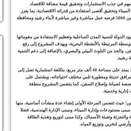
سهم في جذب الاستثمارات وتحقيق قيمة مضافة للاقتصاد
لميناء وتحقيق أقصى استفادة من قدراته الاقتصادية، بما يعزز
جهود التنمية في محافظة البحيرة، فضلًا عن توفير أكثر من 5000 فرصه عمل مباشرة وغير مباشرة لأبناء رشيد ومحافظة
 الدولة لتنمية المدن الساحلية وتعظيم الاستفادة من مقوماتها
متوسطة المرتبطة بالأنشطة البحرية، ويهدف المشروع إلى رفع
، والحد من التلوث البيئي والبصري، بالإضافة إلى دعم التنمية
ة رشيد.
وأشارت الدكتورة جاكلين عازر إلى أن تطوير ميناء رشيد يمتد على مساحة 48 ألف متر مربع، بتكلفة استثمارية تصل إلى
كة مرافق حديثة ومتطورة تلبي مختلف احتياجاته، ويشتمل على
صصة لصيانة وإصلاح السفن، كما يتضمن المشروع منطقة
إدارية وخدمية.
ن؛ حيث تتضمن المرحلة الأولى إنشاء عدة منشآت أساسية، منها
بنى مستودعات وإدارة الميناء، ومبنى الإدارة الهندسية، فضلا
لتجزئة وتعبئة الأسماك، وكذا مبنى لتوزيع وتغذية الطاقة
وأرضي لتخزين وتوزيع المياه.