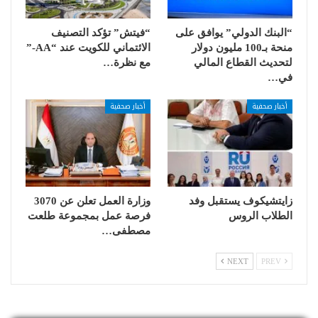
“البنك الدولي” يوافق على
“فيتش” تؤكد التصنيف
منحة بـ100 مليون دولار
الائتماني للكويت عند “AA-”
لتحديث القطاع المالي
مع نظرة…
في…
أخبار صحفية
أخبار صحفية
زايتشيكوف يستقبل وفد
وزارة العمل تعلن عن 3070
الطلاب الروس
فرصة عمل بمجموعة طلعت
مصطفى…
NEXT
PREV