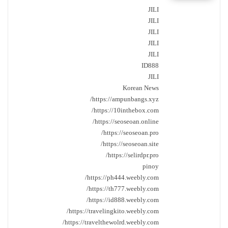
JILI
JILI
JILI
JILI
JILI
ID888
JILI
Korean News
https://ampunbangs.xyz/
https://10inthebox.com/
https://seoseoan.online/
https://seoseoan.pro/
https://seoseoan.site/
https://selirdpr.pro/
pinoy
https://ph444.weebly.com/
https://th777.weebly.com/
https://id888.weebly.com/
https://travelingkito.weebly.com/
https://travelthewolrd.weebly.com/