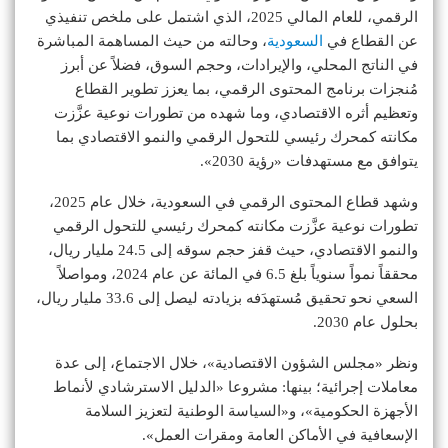
الرقمي، للعام المالي 2025، الذي اشتمل على ملخص تنفيذي
عن القطاع في
السعودية
، وحالته من حيث المساهمة المباشرة
في الناتج المحلي، والإيرادات، وحجم السوق، فضلاً عن أبرز
مُنجزات برنامج المحتوى الرقمي، بما يعزز تطوير القطاع
وتعظيم أثره الاقتصادي، وما شهده من تطورات نوعية عزَّزت
مكانته كمحرك رئيسي للتحول الرقمي والنمو الاقتصادي بما
يتوافق مع مستهدفات «رؤية 2030».
وشهد قطاع المحتوى الرقمي في السعودية، خلال عام 2025،
تطورات نوعية عزَّزت مكانته كمحرك رئيسي للتحول الرقمي
والنمو الاقتصادي، حيث قفز حجم سوقه إلى 24.5 مليار ريال،
محققاً نمواً سنوياً بلغ 6.5 في المائة عن عام 2024، ومواصلاً
السعي نحو تحقيق مُستهدَفه بزيادته ليصل إلى 33.6 مليار ريال،
بحلول عام 2030.
ونظر «مجلس الشؤون الاقتصادية»، خلال الاجتماع، إلى عدة
معاملات إجرائية؛ بينها: مشروعا «الدليل الاسترشادي لأنماط
الأجهزة الحكومية»، و«السياسة الوطنية لتعزيز السلامة
الإسعافية في الأماكن العامة ومقرات العمل».