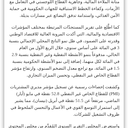
متانة الملاءة المالية، وجاهزية القطاع اللوجستي في التعامل مع
الأزمات، وكفاءة الخطط الاستباقية للجهات الحكومية في حماية
الأمن الغذائي، واستدامة تدفق البضائع عبر مسارات بديلة.
كما اطَّلع على تقرير المستجدّات المرتبطة بمختلف المؤشرات
الاقتصادية والمالية، التي أكدت المرونة العالية للاقتصاد الوطني
وقدرته على الصمود، في ظل نمو الناتج المحلي الإجمالي بنسبة
3 في المائة على أساس سنوي، خلال الربع الأول من العام
الحالي، مدفوعاً بنمو الأنشطة النفطية وغير النفطية بنسبة 2.9
في المائة لكل منهما، إضافة إلى نمو الأنشطة الحكومية بنسبة
1.5 في المائة، مع تراجع معدل التضخم السنوي، وارتفاع مؤشر
القطاع الخاص غير النفطي، وتحسن الميزان التجاري.
وكشفت إحصاءات رسمية عن ت⁠سجيل مؤشر مديري المشتريات
(PMI) للقطاع الخاص غير النفطي 52.8 نقطة في مايو (أيار)
الماضي، مرتفعاً عن 51.5 نقطة في أبريل (نيسان)، مما يشير
إلى استمرار التوسع القوي في الأعمال والتحسن الملحوظ في
ظروف التشغيل للشركات.
واستعرض المجلس التقرير السنوي المُقدَّم من مجلس المحتوى