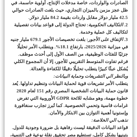
الصادرات والواردات، خاصة مدخلات الإنتاج، أولوية حاسمة، في
ظل عجز مزمن بالميزان التجاري، حيث بلغت الصادرات حوالي
42.5 مليار دولار مقابل واردات بقيمة 84.2 مليار دولار.
2.
التكاليف الحكومية
: تحتاج الدولة إلى قواعد بيانات تفصيلية
لتكاليف كل عملية وخدمة.
3.
الإنفاق على الأجور
: بلغت تخصيصات الأجور 679.1 مليار جنيه
في ميزانية 2025/2026، بارتفاع 18.1%. ويتطلب الأمر تحليلًا
جزئيًا للفئات الوظيفية، من الصف الأول إلى أحدث موظف.
فرغم تفاوت المتوسط التقريبي للأجور، إلا أن المجموع الكلي
يُشكل عبئًا كبيرًا يتطلب تحليلًا دقيقًا للكفاءة والعدالة.
وبالنظر الي التشريعات وحماية البيانات:
يتطلب الأمر تشريعات قوية لحماية البيانات وتنظيم تداولها. يُعد
قانون حماية البيانات الشخصية المصري رقم 151 لعام 2020
خطوة مهمة، وهو مشابه للائحة GDPR الأوروبية التي تفرض
غرامات قاسية وتحمي الخصوصية. كما تُبرز تجارب سنغافورة
وإستونيا أهمية التوازن بين الابتكار والأمان.
نذهب الي الخلاصة:
قواعد البيانات الدقيقة ليست رفاهية بل ضرورة وجودية للدول.
بتبنيها بشكل كامل، تستطيع مصر تحقيق نقلة نوعية في التنمية،