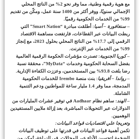
مع هوية رقمية وطنية، مما وفر نحو 2% من الناتج المحلي
الإجمالي سنويًا، ووفر أكثر من 1400 سنة عمل، ومكّن من تقديم
99% من الخدمات الحكومية رقميًا.
–
سنغافورة – آسيا
: أطلقت مبادرة “Smart Nation” التي
ربطت البيانات عبر القطاعات، فارتفعت مساهمة الاقتصاد
الرقمي إلى 17.7% من الناتج المحلي بحلول 2023، مع إنجاز
99% من الخدمات عبر الإنترنت.
–
كوريا الجنوبية
: تصدرت مؤشرات الحكومة الرقمية العالمية
بفضل السحابة الحكومية وخدمات “MyData”، محققة نسبة
رضا بلغت 93.8% بين المستخدمين، وعززت الكفاءة الإدارية.
–
رواندا – أفريقيا
: بنت منصة Irembo للخدمات الحكومية
المدمجة، مما وفر 1.4 مليار ساعة للمواطنين ودعم التنمية
الشاملة.
–
الهند
: ساهم نظام Aadhaar في توفير عشرات المليارات من
الدولارات عبر التحويلات المباشرة، بعد إزالة ملايين المستفيدين
الوهميين.
وتعريجا علي اقتصاديات قواعد البيانات:
تكمن أهمية قواعد البيانات في قدرتها على توظيف البيانات
الضخمة لتحسين الأداء عبر المجالات. في الزراعة، تُمكن من