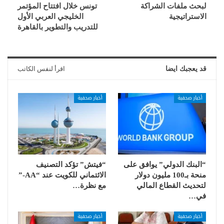
لبحث ملفات الشراكة
تونس خلال افتتاح المؤتمر
الاستراتيجية
الخليجي العربي الأول
للتدريب والتطوير بالقاهرة
قد يعجبك ايضا
اقرأ لنفس الكاتب
أخبار صحفية
أخبار صحفية
“البنك الدولي” يوافق على
“فيتش” تؤكد التصنيف
منحة بـ100 مليون دولار
الائتماني للكويت عند “AA-”
لتحديث القطاع المالي
مع نظرة…
في…
أخبار صحفية
أخبار صحفية