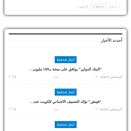
1 od 2 |
NEXT
PREV
أحدث الأخبار
أخبار صحفية
“البنك الدولي” يوافق على منحة بـ100 مليون…
كريستين اسامة
منذ
0
أخبار صحفية
“فيتش” تؤكد التصنيف الائتماني للكويت عند…
كريستين اسامة
منذ
0
أخبار صحفية