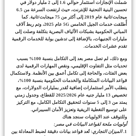
شملت الإنجازات استثمار حوالي 1.6 إلى 2 مليار دولار في
تحسين البنية التحتية للإنترنت، حيث ارتفعت السرعة من 6.5
ميجابت/ثانية عام 2019 إلى أكثر من 75 ميجابت/ثانية. كما
أُطلقت خدمات الجيل الخامس 5G عام 2025، وتم ربط آلاف
المباني الحكومية بشبكات الألياف البصرية بتكلفة وصلت إلى
مليارات الجنيهات، بالإضافة إلى تدشين بوابة للخدمات الرقمية
تقدم عشرات الخدمات.
ومع ذلك، لم تصل مصر بعد إلى التكامل بنسبة 100% بسبب
تحديات مثل التفاوت الإقليمي، ونقص المهارات الرقمية لدى
بعض الفئات، والحاجة إلى تكامل أعمق بين الأنظمة. ولاستكمال
قواعد البيانات المتكاملة والخدمات الحكومية بنسبة 100%،
يتطلب الأمر استثمارات إضافية تُقدر بمليارات الدولارات، مع
تخصيص 13 مليار جنيه عام 2025/2026 للقطاع، وجدول زمني
يمتد من 3 إلى 5 سنوات لتحقيق التكامل الكامل، مع التركيز
على توسيع التغطية الريفية وتعزيز الأمان السيبراني.
وللتوقف عند الاولويات سنجد هناك
أولويات ملحة لقواعد البيانات في مصر:
1.
الميزان التجاري
: تُعد قواعد بيانات دقيقة لضبط المعادلة بين