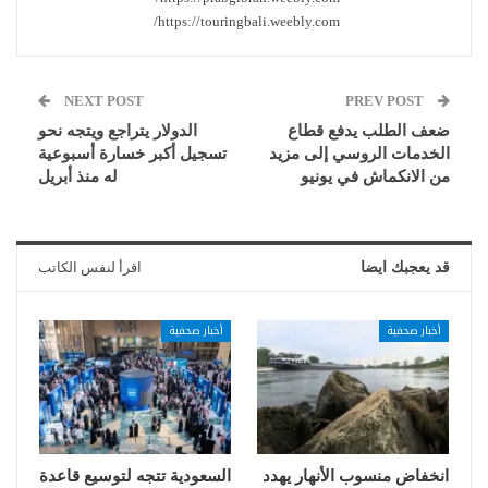
https://touringbali.weebly.com/
NEXT POST
PREV POST
ضعف الطلب يدفع قطاع
الدولار يتراجع ويتجه نحو
الخدمات الروسي إلى مزيد
تسجيل أكبر خسارة أسبوعية
من الانكماش في يونيو
له منذ أبريل
قد يعجبك ايضا
اقرأ لنفس الكاتب
أخبار صحفية
أخبار صحفية
انخفاض منسوب الأنهار يهدد
السعودية تتجه لتوسيع قاعدة