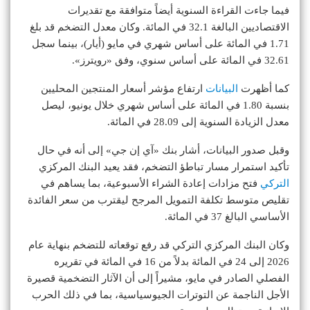
فيما جاءت القراءة السنوية أيضاً متوافقة مع تقديرات
الاقتصاديين البالغة 32.1 في المائة. وكان معدل التضخم قد بلغ
1.71 في المائة على أساس شهري في مايو (أيار)، بينما سجل
32.61 في المائة على أساس سنوي، وفق «رويترز».
كما أظهرت
البيانات
ارتفاع مؤشر أسعار المنتجين المحليين
بنسبة 1.80 في المائة على أساس شهري خلال يونيو، ليصل
معدل الزيادة السنوية إلى 28.09 في المائة.
وقبل صدور البيانات، أشار بنك «آي إن جي» إلى أنه في حال
تأكيد استمرار مسار تباطؤ التضخم، فقد يعيد البنك المركزي
التركي
فتح مزادات إعادة الشراء الأسبوعية، بما يساهم في
تقليص متوسط تكلفة التمويل المرجح ليقترب من سعر الفائدة
الأساسي البالغ 37 في المائة.
وكان البنك المركزي التركي قد رفع توقعاته للتضخم بنهاية عام
2026 إلى 24 في المائة بدلاً من 16 في المائة في تقريره
الفصلي الصادر في مايو، مشيراً إلى أن الآثار التضخمية قصيرة
الأجل الناجمة عن التوترات الجيوسياسية، بما في ذلك الحرب