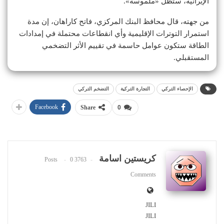
الإيرانية، ستظل «ملموسة».
من جهته، قال محافظ البنك المركزي، فاتح كاراهان، إن مدة
استمرار التوترات الإقليمية وأي انقطاعات محتملة في إمدادات
الطاقة ستكون عوامل حاسمة في تقييم الأثر التضخمي
المستقبلي.
الإحصاء التركي
التجارة التركية
التضخم التركي
Facebook
Share
0
كريستين اسامة
0
3763 Posts
Comments
JILI
JILI