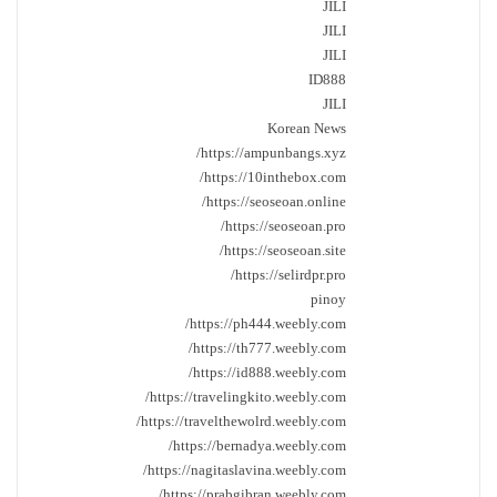
JILI
JILI
JILI
ID888
JILI
Korean News
https://ampunbangs.xyz/
https://10inthebox.com/
https://seoseoan.online/
https://seoseoan.pro/
https://seoseoan.site/
https://selirdpr.pro/
pinoy
https://ph444.weebly.com/
https://th777.weebly.com/
https://id888.weebly.com/
https://travelingkito.weebly.com/
https://travelthewolrd.weebly.com/
https://bernadya.weebly.com/
https://nagitaslavina.weebly.com/
https://prabgibran.weebly.com/