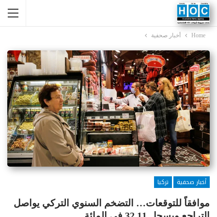
Home
أخبار صحفية
أخبار صحفية
تركيا
موافقاً للتوقعات… التضخم السنوي التركي يواصل
التراجع ويسجل 32.11 في المائة