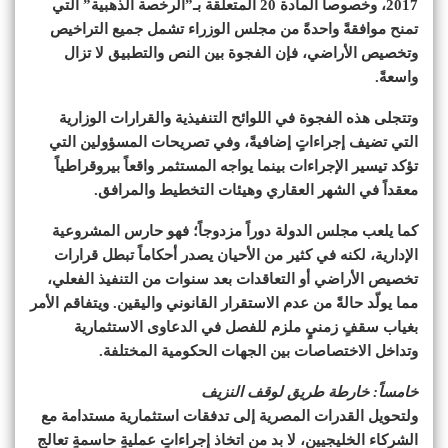
2017، وخصوصاً المادة 20 المتعلقة بـ”الرخصة الذهبية” التي
تمنح موافقةً واحدةً من مجلس الوزراء تشمل جميع التراخيص
وتخصيص الأراضي، فإن الفجوة بين النص والتطبيق لا تزال
واسعةً.
وتتجلى هذه الفجوة في اللوائح التنفيذية والقرارات الوزارية
التي تضيف إجراءاتٍ إضافيةً، وفي تصريحات المسؤولين التي
تؤكد تيسير الإجراءات بينما يواجه المستثمر واقعاً بيروقراطياً
معقداً في الشهر العقاري وهيئات التخطيط والمرافق.
كما يلعب مجلس الدولة دوراً مزدوجاً؛ فهو حارس المشروعية
الإدارية، لكنه في كثير من الأحيان يصدر أحكاماً تبطل قرارات
تخصيص الأراضي أو التعاقدات بعد سنوات من التنفيذ الفعلي،
مما يولّد حالةً من عدم الاستقرار القانوني واليقين. ويتفاقم الأمر
بغياب سقفٍ زمنيٍ ملزم للفصل في الدعاوى الاستثمارية
وتداخل الاختصاصات بين الجهات الحكومية المختلفة.
خامساً: خارطة طريق لوقف النزيف
ولتحويل القدرات المصرية إلى تدفقات استثمارية مستدامة مع
الشركاء الخليجيين، لا بد من اتخاذ إجراءاتٍ عمليةٍ حاسمةٍ تعالج