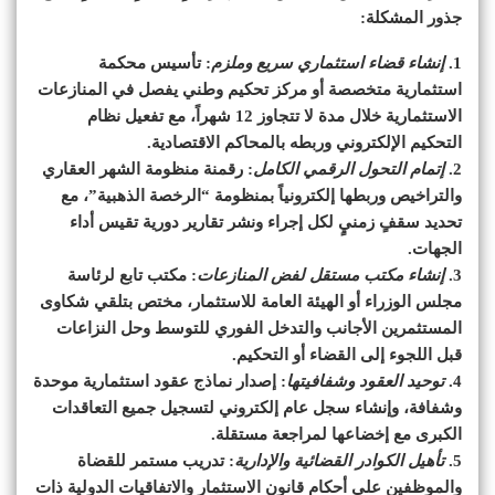
جذور المشكلة:
1.
إنشاء قضاء استثماري سريع وملزم
: تأسيس محكمة
استثمارية متخصصة أو مركز تحكيم وطني يفصل في المنازعات
الاستثمارية خلال مدة لا تتجاوز 12 شهراً، مع تفعيل نظام
التحكيم الإلكتروني وربطه بالمحاكم الاقتصادية.
2.
إتمام التحول الرقمي الكامل
: رقمنة منظومة الشهر العقاري
والتراخيص وربطها إلكترونياً بمنظومة “الرخصة الذهبية”، مع
تحديد سقفٍ زمنيٍ لكل إجراء ونشر تقارير دورية تقيس أداء
الجهات.
3.
إنشاء مكتب مستقل لفض المنازعات
: مكتب تابع لرئاسة
مجلس الوزراء أو الهيئة العامة للاستثمار، مختص بتلقي شكاوى
المستثمرين الأجانب والتدخل الفوري للتوسط وحل النزاعات
قبل اللجوء إلى القضاء أو التحكيم.
4.
توحيد العقود وشفافيتها
: إصدار نماذج عقود استثمارية موحدة
وشفافة، وإنشاء سجل عام إلكتروني لتسجيل جميع التعاقدات
الكبرى مع إخضاعها لمراجعة مستقلة.
5.
تأهيل الكوادر القضائية والإدارية
: تدريب مستمر للقضاة
والموظفين على أحكام قانون الاستثمار والاتفاقيات الدولية ذات