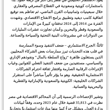
باستثمارات كويتية وسعودية في القطاع المصرفي والعقاري
خلال سبعينيات وثمانينيات القرن الماضي، ثم تعاظم بعد توقيع
اتفاقية كامب ديفيد وتطبيق برامج الانفتاح الاقتصادي. وشهدت
الفترة من 2014 إلى 2024 تدفقاتٍ كبيرةً من الإمارات
والسعودية وقطر والبحرين وعُمان تجاوزت عشرات المليارات
من الدولارات في مشروعات البنية التحتية والسياحة والصناعة.
ثالثاً: الجرح الاستثماري – ضعف التنفيذ وسوء الممارسة
في قلب هذه التحديات تبرز ممارسات بعض الشركاء المحليين
الذين يستغلون ظاهرة “زواج السلطة بالمال” ونفوذهم الإداري
والسياسي، مستفيدين من ضعف التنفيذ الفعلي للقوانين وغياب
الإجراءات الرقابية الصارمة وافتقار ثقافة احترام الشراكات
الاستثمارية الحقيقية. وهو ما يؤثر تأثيراً مباشراً على استقرار
الشراكات الخليجية: الكويتية والسعودية والإماراتية والقطرية
والبحرينية والعمانية.
وتشير الإحصاءات الرسمية إلى أن المحاكم الاقتصادية في مصر
نظرت في 35,813 قضية خلال عام 2023 وحده، وفقاً لبيانات
وزارة العدل. ويشكل جزءٌ كبيرٌ منها منازعاتٍ استثماريةً وتجاريةً