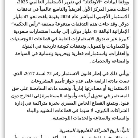
ووفقاً لبيانات “الأونكتاد” في تقرير الاستثمار العالمي 2025،
احتلت مصر المركز الأول أفريقياً والتاسع عالمياً في تدفقات
الاستثمار الأجنبي المباشر عام 2024 بقيمة بلغت نحو 47 مليار
دولار. وقد جاءت هذه التدفقات مدفوعةً بصفقة “رأس الحكمة”
الإماراتية البالغة 35 مليار دولار، إلى جانب استثمارات سعودية
كبيرة عبر صندوق الاستثمارات العامة في قطاعات اللوجستيات
والكيماويات والتمويل، وتدفقات كويتية تاريخية في البنوك
والعقارات، واستثمارات قطرية وبحرينية وعمانية في السياحة
والصناعة والخدمات.
ويأتي ذلك في إطار قانون الاستثمار رقم 72 لسنة 2017، الذي
نصت مادته الرابعة على عدم جواز تأميم المشروعات
الاستثمارية أو مصادرتها إدارياً، ونصت مادته السادسة على حق
المستثمر في تحويل أرباحه وأمواله المستثمرة إلى الخارج دون
قيود. ويتمتع القطاع الخاص المصري بخبرة متراكمة في إدارة
الشراكات الكبرى، لا سيما في قطاعات التشييد والبناء
والسياحة والصناعة والخدمات اللوجستية.
ثانياً: تاريخ الشراكة الخليجية المصرية
يعود الاستثمار الخليجي في مصر إلى أكثر من أربعة عقود. بدأ