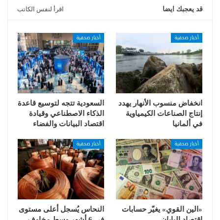
قد يعجبك ايضا
اقرأ لنفس الكاتب
أخبار صحفية
أخبار صحفية
انخفاض منسوب الأنهار يهدد
السعودية تتجه لتوسيع قاعدة
إنتاج الصناعات الكيمياوية
الذكاء الاصطناعي وقيادة
في ألمانيا
اقتصاد البيانات والفضاء
أخبار صحفية
أخبار صحفية
«الين القوي» يغيّر حسابات
النحاس يُسجل أعلى مستوى
اقتصاد اليابان
في 6 أشهر وسط مخاوف