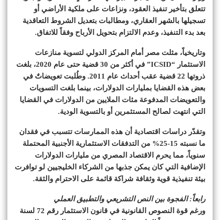
تتعلق بتأخير تنفيذ العقود، ونزاعات على ملكية الأراضي أو
تسجيلها بالشهر العقاري، ومطالبات بتعديل الشروط التعاقدية
بعد بدء التنفيذ، وعدم الالتزام بتحويل الأرباح وفقاً للاتفاق.
وتاريخياً، مثلت مصر أمام المركز الدولي لتسوية منازعات
الاستثمار “ICSID” في أكثر من 30 قضية حتى عام 2020، بلغت
ذروتها 22 قضية عقب أحداث عام 2011. وطُلبت تعويضاتٌ في
بعض هذه القضايا بمليارات الدولارات، بينما بلغت التسويات
والتعويضات المدفوعة مئات الملايين من الدولارات في القضايا
التي انتهت لصالح المستثمرين أو بالتسوية الودية.
وتقدّر دراسات اقتصادية أن هذه الممارسات تتسبب في فقدان
ما نسبته 15-25% من التدفقات الاستثمارية الأجنبية المحتملة
سنوياً، مما يحرم الاقتصاد المصري من مليارات الدولارات
الإضافية التي كان يمكن جذبها من الشركاء الخليجيين لو توافرت
بيئة تنفيذية قوية وثقافة شراكة قائمة على الاحترام والثقة.
رابعاً: الفجوة بين النص التشريعي والتطبيق العملي
ورغم قوة النصوص القانونية في قانون الاستثمار رقم 72 لسنة