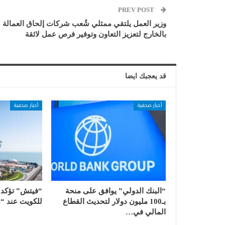
PREV POST
وزير العمل يلتقي ممثلي شُعب شركات إلحاق العمالة
بالخارج لتعزيز التعاون وتوفير فرص عمل لائقة
قد يعجبك ايضا
أخبار صحفية
أخبار صحفية
“البنك الدولي” يوافق على منحة
“فيتش” تؤكد ا
بـ100 مليون دولار لتحديث القطاع
للكويت عند “AA-” مع نظرة…
المالي في…