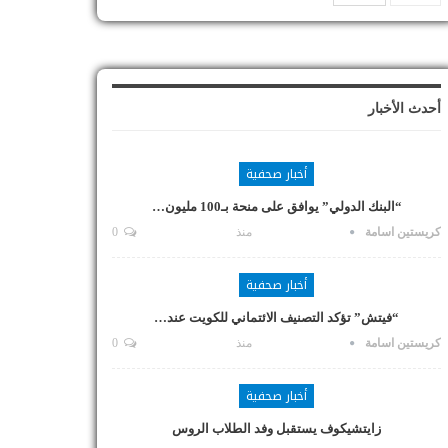
أحدث الأخبار
أخبار صحفية
“البنك الدولي” يوافق على منحة بـ100 مليون…
كريستين اسامة
منذ
0
أخبار صحفية
“فيتش” تؤكد التصنيف الائتماني للكويت عند…
كريستين اسامة
منذ
0
أخبار صحفية
زايتشيكوف يستقبل وفد الطلاب الروس