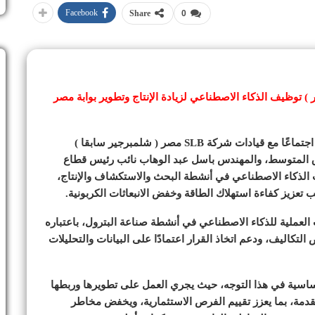
Facebook
Share
0
وة المعدنية يبحث مع SLB ( شلمبرجير ) توظيف الذكاء الاصطناعي لزيادة الإنتاج وتطوير بوابة مصر
عقد المهندس كريم بدوي وزير البترول والثروة المعدنية اجتماعًا مع قيادات شركة SLB مصر ( شلمبرجير سابقا )
شريف بيومي مدير SLB مصر وشرق المتوسط، والمهندس باسل عبد الوهاب نائب رئيس قطاع
الذكاء الاصطناعي في أنشطة البحث والاستكشاف والإنتاج،
 العملية للذكاء الاصطناعي في أنشطة صناعة البترول، باعتباره
التكاليف، ودعم اتخاذ القرار اعتمادًا على البيانات والتحليلات
ساسية في هذا التوجه، حيث يجري العمل على تطويرها وربطها
تقدمة، بما يعزز تقييم الفرص الاستثمارية، ويخفض مخاطر