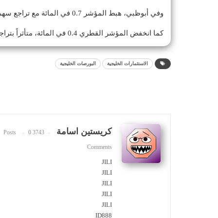
وفي أبوظبي، هبط المؤشر 0.7 في المائة مع تراجع سهم «ألفا ظبي القابضة» 1.6 في المائة.
كما انخفض المؤشر القطري 0.4 في المائة، متأثراً بتراجع سهم «بنك قطر الوطني» 0.4 في المائة.
الاستثمارات الخليجية
البورصات الخليجية
كريستين اسامة
0
3743 Posts
Comments
JILI
JILI
JILI
JILI
JILI
ID888