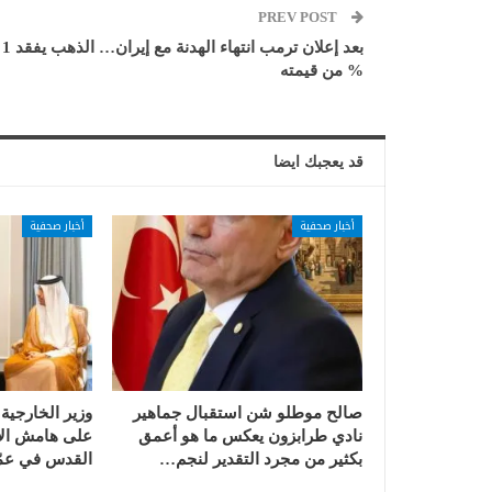
PREV POST
بعد إعلان ترمب انتهاء الهدنة مع إيران… الذهب يفقد 1
% من قيمته
قد يعجبك ايضا
أخبار صحفية
أخبار صحفية
صالح موطلو شن استقبال جماهير
وزير الخارجية
نادي طرابزون يعكس ما هو أعمق
على هامش الا
بكثير من مجرد التقدير لنجم…
القدس في عمّ