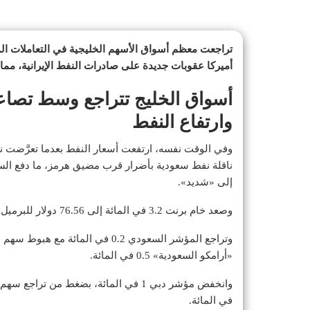
تراجعت معظم أسواق الأسهم الخليجية في التعاملات ال
أميركا عقوبات جديدة على صادرات النفط الإيرانية، مما 
أسواق الخليج تتراجع وسط تصاع
وارتفاع النفط
وفي الوقت نفسه، ارتفعت أسعار النفط بعدما تعرَّضت نا
ناقلة نفط سعودية بأضرار قرب مضيق هرمز، ما دفع السل
إلى «شديد».
وصعد خام برنت 3.2 في المائة إلى 76.56 دولار للبرميل بحلول الساعة 06:45 بتوقيت غرينيتش.
وتراجع المؤشر السعودي 0.2 في المائة مع هبوط سهم مصرف «الراجحي» 0.3 في المائة
«أرامكو السعودية» 0.5 في المائة.
وانخفض مؤشر دبي 1 في المائة، بضغط من تراجع سهم «
في المائة.