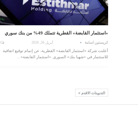
«استثمار القابضة» القطرية تتملك 49% من بنك سوري
كريستين اسامة
أبريل 26, 2026
أعلنت شركة «استثمار القابضة» القطرية، عن إتمام توقيع اتفاقية
للاستثمار في «شهبا بنك» السوري. «استثمار القابضة»…
التدوينات الاقدم