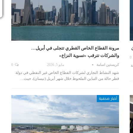
مرونة القطاع الخاص القطري تتجلى في أبريل…
والشركات تترقب «تسوية النزاع»
0
كريستين اسامة
مايو 5, 2026
0
د
شهد النشاط التجاري لشركات القطاع الخاص غير النفطي في دولة
قطر حالة من التباين الملحوظ خلال شهر أبريل (نيسان)، حيث…
أخبار صحفية