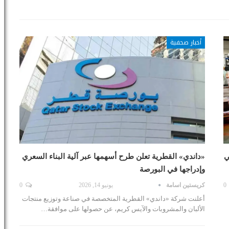
أخبار صحفية
ار في
«داندي» القطرية تعلن طرح أسهمها عبر آلية البناء السعري
وإدراجها في البورصة
0
كريستين اسامة
يونيو 14, 2026
0
أعلنت شركة «داندي» القطرية المتخصصة في صناعة وتوزيع منتجات
الألبان والمشروبات والآيس كريم، عن حصولها على موافقة…