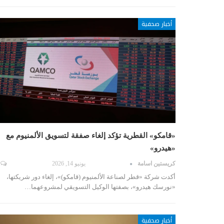
أخبار صحفية
«قامكو» القطرية تؤكد إلغاء صفقة لتسويق الألمنيوم مع
«هيدرو»
كريستين اسامة
يونيو 14, 2026
أكدت شركة «قطر لصناعة الألمنيوم (قامكو)»، إلغاء دور شريكتها،
«نورسك هيدرو»، بصفتها الوكيل التسويقي لمشروعهما…
أخبار صحفية