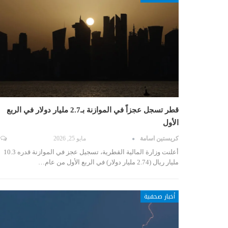
قطر تسجل عجزاً في الموازنة بـ2.7 مليار دولار في الربع
الأول
كريستين اسامة
مايو 25, 2026
أعلنت وزارة المالية القطرية، تسجيل عجز في الموازنة قدره 10.3
مليار ريال (2.74 مليار دولار) في الربع الأول من عام…
أخبار صحفية