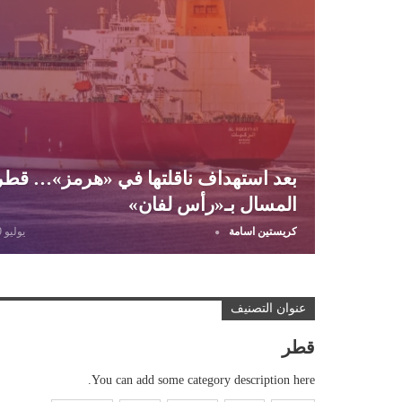
بعد استهداف ناقلتها في «هرمز»… قطر ت
المسال بـ«رأس لفان»
كريستين اسامة
يوليو 9, 2026
عنوان التصنيف
قطر
You can add some category description here.