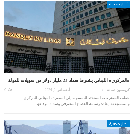
أخبار صحفية
«المركزي» اللبناني يشترط سداد 25 مليار دولار من تمويلاته للدولة
كريستين اسامة
أغسطس 2, 2026
0
حفلت المقترحات المحدثة المنسوبة إلى المصرف اللبناني المركزي،
والمستهدفة إعادة رسملة القطاع المصرفي وسداد الودائع،…
أخبار صحفية