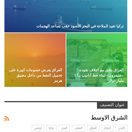
تركيا تقيد الملاحة في البحر الأسود عقب تصاعد الهجمات
العراق يتفق مع ائتلاف تقوده
العراق يعرض خصومات كبيرة على
«شيفرون» لبناء خط أنابيب بـ15
تحميل النفط من داخل مضيق
مليار دولار
هرمز
عنوان التصنيف
الشرق الاوسط
الأردن
الجزائر
العراق
المغرب
اليمن
تركيا
تونس