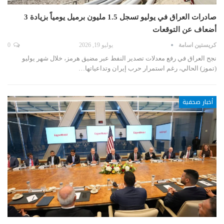
صادرات العراق في يوليو تسجل 1.5 مليون برميل يومياً بزيادة 3
أضعاف عن التوقعات
كريستين اسامة
يوليو 19, 2026
0
نجح العراق في رفع معدلات تصدير النفط عبر مضيق هرمز، خلال شهر يوليو
(تموز) الحالي، رغم استمرار حرب إيران وتداعياتها…
أخبار صحفية