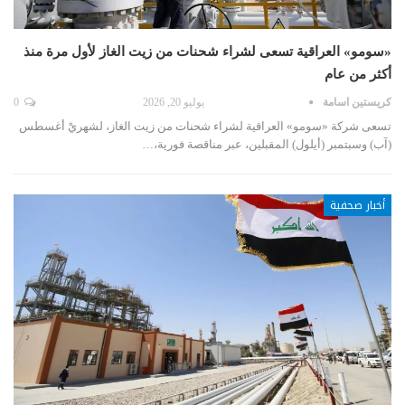
«سومو» العراقية تسعى لشراء شحنات من زيت الغاز لأول مرة منذ
أكثر من عام
كريستين اسامة
يوليو 20, 2026
0
تسعى شركة «سومو» العراقية لشراء شحنات من زيت الغاز، لشهريْ أغسطس
(آب) وسبتمبر (أيلول) المقبلين، عبر مناقصة فورية،…
أخبار صحفية