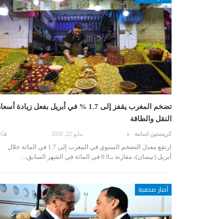
تضخم المغرب يقفز إلى 1.7 % في أبريل بفعل زيادة أسعا
النقل والطاقة
كريستين اسامة
مايو 22, 2026
ارتفع معدل التضخم السنوي في المغرب إلى 1.7 في المائة خلال
أبريل (نيسان)، مقارنة بـ0.9 في المائة في الشهر السابق،…
أخبار صحفية