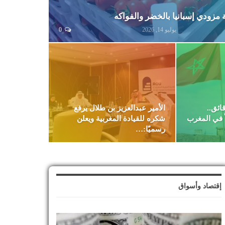
مزودي إسبانيا بالخضر والفواكه
يوليو 14, 2026
0
ختفي كل 10 دقائق..
الأمير عبدالعزيز بن طلال يرفع
 في المغرب
شكره للقيادة المغربية ويعلن
رسميًا:…
إقتصاد وأسواق