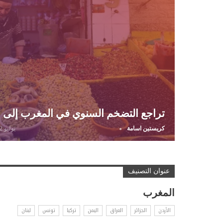
تراجع التضخم السنوي في المغرب إلى 0.3 % خلال يونيو
كريستين اسامة
يوليو 22, 2026
عنوان التصنيف
المغرب
الأردن
الجزائر
العراق
اليمن
تركيا
تونس
لبنان