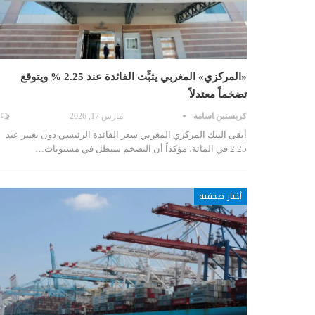
«المركزي» المغربي يثبِّت الفائدة عند 2.25 % ويتوقع
تضخماً معتدلاً
كريستين اسامة
مارس 17, 2026
أبقى البنك المركزي المغربي سعر الفائدة الرئيسي دون تغيير عند
2.25 في المائة، مؤكداً أن التضخم سيظل في مستويات…
أخبار صحفية