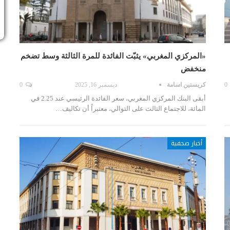
«المركزي المغربي» يثبّت الفائدة للمرة الثالثة وسط تضخم
منخفض
0
كريستين اسامة
ديسمبر 16, 2025
0
أبقى البنك المركزي المغربي، سعر الفائدة الرئيسي عند 2.25 في
المائة، للاجتماع الثالث على التوالي، معتبراً أن تكاليف…
أخبار صحفية