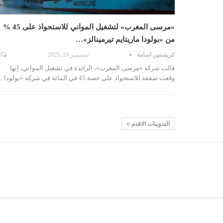
«مرسى المغرب» لتشغيل المواني للاستحواذ على 45 %
من «بولودا ماريتايم تيرمينالز»…
كريستين اسامة
ديسمبر 16, 2025
قالت شركة «مرسى المغرب»، الرائدة في تشغيل المواني، إنها
وقعت صفقة للاستحواذ على حصة 45 في المائة في شركة «بولودا…
التدوينات الاقدم