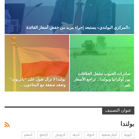
«المركزي البولندي» يستبعد إجراء مزيد من خفض أسعار الفائدة
صادرات الحبوب تشعل الخلافات
بين أوكرانيا وبولندا .. تراجع الأسعار
بولندا لا تزال تعول على “باتريوت”
يثير…
وتعقد صفقة مع البنتاجون…
عنوان التصنيف
بولندا
أثيوبيا
أخبار صحفية
أدنوك
أديبك
أذربيجان
أرامكو
أسهم