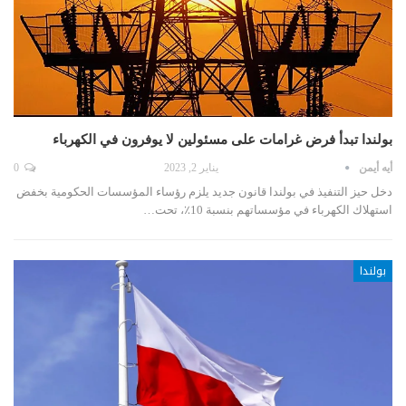
بولندا تبدأ فرض غرامات على مسئولين لا يوفرون في الكهرباء
أيه أيمن
يناير 2, 2023
0
دخل حيز التنفيذ في بولندا قانون جديد يلزم رؤساء المؤسسات الحكومية بخفض
استهلاك الكهرباء في مؤسساتهم بنسبة 10٪، تحت…
بولندا