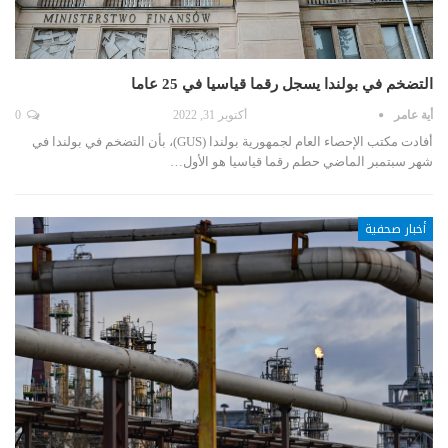
التضخم في بولندا يسجل رقما قياسيا في 25 عاما
أية عامر
أكتوبر 31, 2022
0
أفادت مكتب الإحصاء العام لجمهورية بولندا (GUS)، بأن التضخم في بولندا في
شهر سبتمبر الماضي حطم رقما قياسيا هو الأول…
أخبار صحفية