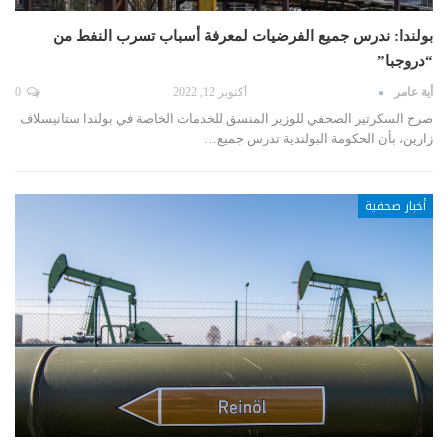
بولندا: ندرس جميع الفرضيات لمعرفة أسباب تسرب النفط من
“دروجبا”
أية عامر
أكتوبر 12, 2022
0
صرح السكرتير الصحفي للوزير المنسق للخدمات الخاصة في بولندا ستانيسلاف
زارين، بأن الحكومة البولندية تدرس جميع…
أخبار صحفية