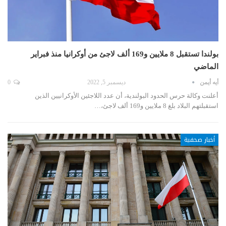
بولندا تستقبل 8 ملايين و169 ألف لاجئ من أوكرانيا منذ فبراير
الماضي
أيه أيمن
ديسمبر 5, 2022
0
أعلنت وكالة حرس الحدود البولندية، أن عدد اللاجئين الأوكرانيين الذين
استقبلتهم البلاد بلغ 8 ملايين و169 ألف لاجئ،…
أخبار صحفية