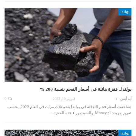
بولندا
بولندا.. قفزة هائلة فى أسعار الفحم بنسبة 200 %
أيه أيمن
فبراير 16, 2023
0
تضاعفت أسعار فحم التدفئة في بولندا بنحو ثلاث مرات في العام 2022، بحسب
تقرير جريدة Money.pl. والسبب وراء هذه القفزة…
بولندا