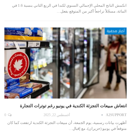
انكمش الناتج المحلي الإجمالي السنوي لكندا في الربع الثاني بنسبة 1.6 في
المائة، مسجّلاً تراجعاً أكبر من المتوقع بفعل…
أخبار صحفية
انتعاش مبيعات التجزئة الكندية في يونيو رغم توترات التجارة
A2SUPPORT
أغسطس 22, 2025
0
أظهرت بيانات رسمية، يوم الجمعة، أن مبيعات التجزئة الكندية ارتفعت كما كان
متوقعاً في يونيو (حزيران)، مع إقبال…