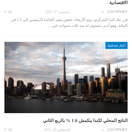
الاقتصادية
A2SUPPORT
سبتمبر 17, 2025
0
قرر بنك كندا المركزي، يوم الأربعاء، خفض سعر الفائدة الرئيسي إلى 2.5 في
المائة، وهو أدنى مستوى له منذ ثلاث سنوات، في…
أخبار صحفية
الناتج المحلي لكندا ينكمش 1.6 % بالربع الثاني
A2SUPPORT
أغسطس 29, 2025
0