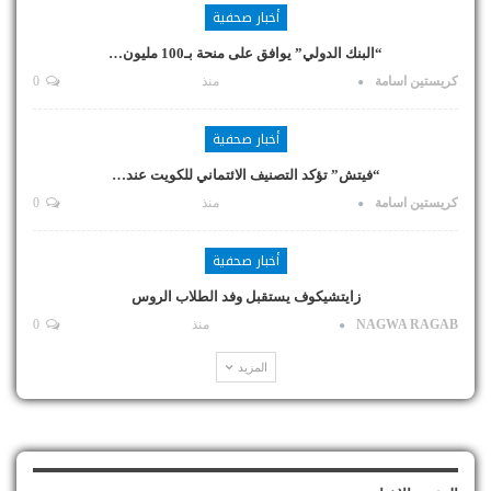
أخبار صحفية
“البنك الدولي” يوافق على منحة بـ100 مليون…
كريستين اسامة
منذ
0
أخبار صحفية
“فيتش” تؤكد التصنيف الائتماني للكويت عند…
كريستين اسامة
منذ
0
أخبار صحفية
زايتشيكوف يستقبل وفد الطلاب الروس
NAGWA RAGAB
منذ
0
المزيد