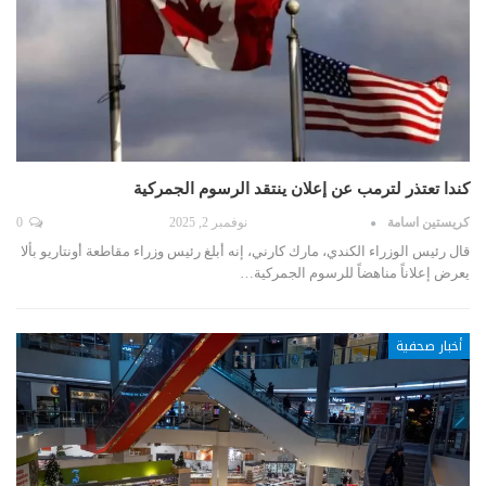
كندا تعتذر لترمب عن إعلان ينتقد الرسوم الجمركية
كريستين اسامة
نوفمبر 2, 2025
0
قال رئيس الوزراء الكندي، مارك كارني، إنه أبلغ رئيس وزراء مقاطعة أونتاريو بألا
يعرض إعلاناً مناهضاً للرسوم الجمركية…
أخبار صحفية