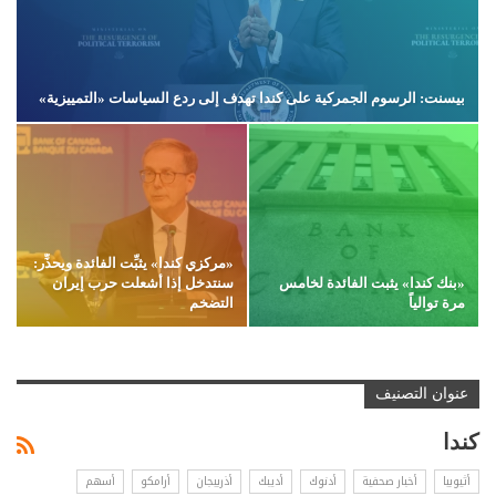
بيسنت: الرسوم الجمركية على كندا تهدف إلى ردع السياسات «التمييزية»
«مركزي كندا» يثبِّت الفائدة ويحذِّر:
«بنك كندا» يثبت الفائدة لخامس
سنتدخل إذا أشعلت حرب إيران
مرة توالياً
التضخم
عنوان التصنيف
كندا
أثيوبيا
أخبار صحفية
أدنوك
أديبك
أذربيجان
أرامكو
أسهم