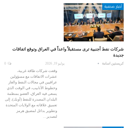
أخبار صحفية
شركات نفط أجنبية ترى مستقبلاً واعداً في العراق وتوقع اتفاقات
جديدة
كريستين اسامة
يوليو 19, 2026
0
وقعت شركات طاقة غربية،
عشرات الاتفاقات مع مسؤولين
عراقيين في مجالات النفط والغاز
وخطوط الأنابيب، في الوقت الذي
يسعى فيه العراق، العضو بمنظمة
البلدان المصدرة للنفط (أوبك)، إلى
تعميق علاقاته مع الولايات المتحدة
وتطوير بدائل لمضيق هرمز
لتصدير…