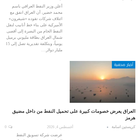
أعلن وزير النفط العراقي باسم
محمد خضير، أن العراق اتفق مع
ائتلاف شركات تقوده «شيفرون»
الأميركية على بناء خط أنابيب لنقل
النفط الخام من البصرة إلى أقصى
شمال العراق بطاقة مليوني برميل
يومياً، وبتكلفة تقديرية تصل إلى 15
مليار دولار.…
أخبار صحفية
العراق يعرض خصومات كبيرة على تحميل النفط من داخل مضيق
هرمز
كريستين اسامة
أغسطس 4, 2026
0
عرضت شركة تسويق النفط