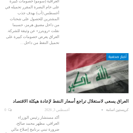
العراقية (سومو) خصومات كبيرة
على خام البصرة المقرر تحميله في
أغسطس (آب) بهدف جذب
المشترين للحصول على شحنات
من داخل مضيق هرمز، حسبما
نقلت «رويترز» عن وثيقة للشركة.
العراق يعرض خصومات كبيرة على
تحميل النفط من داخل…
أخبار صحفية
العراق يسعى لاستغلال تراجع أسعار النفط لإعادة هيكلة الاقتصاد
كريستين اسامة
أغسطس 3, 2026
0
أكد مستشار رئيس الوزراء
العراقي، مظهر محمد صالح،
ضرورة تبني برنامج إصلاح مالي