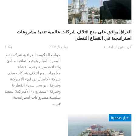
العراق يوافق على منح ائتلاف شركات عالمية تنفيذ مشروعات
استراتيجية في القطاع النفطي
كريستين اسامة
يوليو 5, 2026
1
خولت الحكومة العراقية شركة نفط
البصرة القيام بتوقيع اتفاقية مبادئ
واتفاقية سرية وعدم إفشاء
معلومات، مع ائتلاف شركات يضم
شركة «كابيتال تي آي» الأميركية
وشركة «يو سي سي» القطرية
وشركة «شيفرون» الأميركية؛ لتنفيذ
سلسلة مشروعات استراتيجية
في…
أخبار صحفية