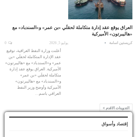
العراق يوقع عقد إدارة متكاملة لحقلَي «بن عمر» و«السندباد» مع
«هاليبرتون» الأميركية
كريستين اسامة
يوليو 5, 2026
0
أعلنت وزارة النفط العراقية، توقيع
عقد الإدارة المتكاملة لحقلَي «بن
عمر» و«السندباد» مع «هاليبرتون»
الأميركية. العراق يوقع عقد إدارة
متكاملة لحقلَي «بن عمر»
و«السندباد» مع «هاليبرتون»
الأميركية وأوضح وزير النفط
العراقي باسم…
التدوينات الاقدم
إقتصاد وأسواق