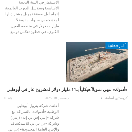
الاستثمار في البنية التحتية
الأساسية وسلاسل التوريد العالمية،
إتمام أول صفقة تمويل مشترك لها
لمدة خمس سنوات بقيمة 5
مليارات دولار في منطقة الصين
الكبرى، في خطوةٍ تعكس توسع…
أخبار صحفية
«أدنوك» تنهي تمويلاً هيكلياً بـ11 مليار دولار لمشروع غاز في أبوظبي
كريستين اسامة
ديسمبر 18, 2025
0
أعلنت شركة بترول أبوظبي
الوطنية «أدنوك»، بالشراكة مع
شركة «إيني إس بي إيه» (إيني)
وشركة «بي تي تي للاستكشاف
والإنتاج العامة المحدودة» (بي تي