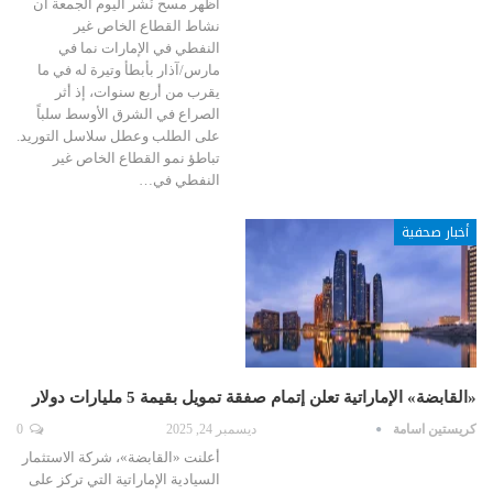
أظهر مسح نُشر اليوم الجمعة أن
نشاط القطاع الخاص غير
النفطي في الإمارات نما في
مارس/آذار بأبطأ وتيرة له في ما
يقرب من أربع سنوات، إذ أثر
الصراع في الشرق الأوسط سلباً
على الطلب وعطل سلاسل التوريد.
تباطؤ نمو القطاع الخاص غير
النفطي في…
أخبار صحفية
«القابضة» الإماراتية تعلن إتمام صفقة تمويل بقيمة 5 مليارات دولار
كريستين اسامة
ديسمبر 24, 2025
0
أعلنت «القابضة»، شركة الاستثمار
السيادية الإماراتية التي تركز على