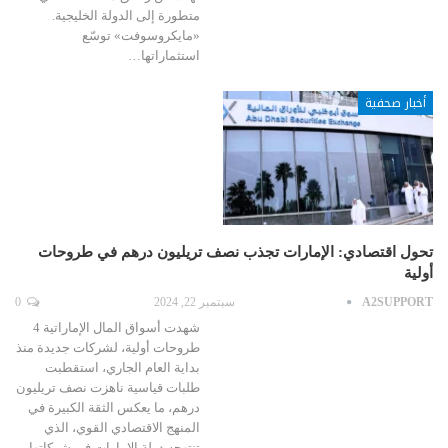
متطورة إلى الدولة الخليجية.
«مايكروسوفت» توسّع
استثماراتها…
أخبار صحفية
تحول اقتصادي: الإمارات تجذب نصف تريليون درهم في طروحات
أولية
A2SUPPORT
سبتمبر 22, 2024
0
شهدت أسواق المال الإماراتية 4
طروحات أولية، لشركات جديدة منذ
بداية العام الجاري، استقطبت
طلبات قياسية ناهزت نصف تريليون
درهم، ما يعكس الثقة الكبيرة في
المنهج الاقتصادي القوي، الذي
تنتهجه دولة الإمارات في شركاتها