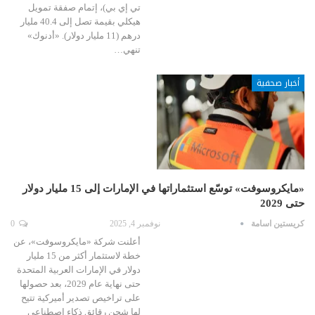
تي إي بي)، إتمام صفقة تمويل
هيكلي بقيمة تصل إلى 40.4 مليار
درهم (11 مليار دولار). «أدنوك»
تنهي…
أخبار صحفية
«مايكروسوفت» توسّع استثماراتها في الإمارات إلى 15 مليار دولار
حتى 2029
كريستين اسامة
نوفمبر 4, 2025
0
أعلنت شركة «مايكروسوفت»، عن
خطة لاستثمار أكثر من 15 مليار
دولار في الإمارات العربية المتحدة
حتى نهاية عام 2029، بعد حصولها
على تراخيص تصدير أميركية تتيح
لها شحن رقائق ذكاء اصطناعي