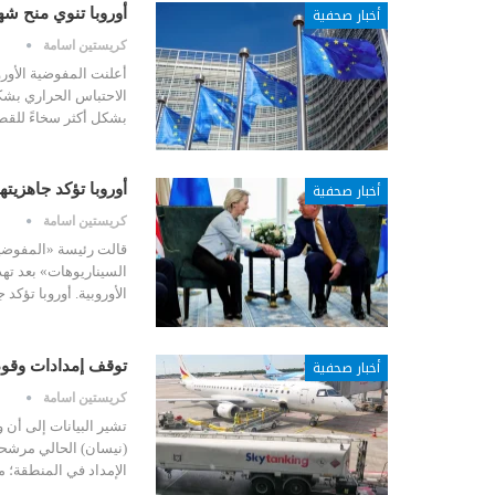
أخبار صحفية
أوروبا تنوي منح شه
كريستين اسامة
أعلنت المفوضية الأورو
الاحتباس الحراري بشكل
بشكل أكثر سخاءً للق
أخبار صحفية
أوروبا تؤكد جاهزيت
كريستين اسامة
قالت رئيسة «المفوضية 
السيناريوهات» بعد تهد
الأوروبية. أوروبا تؤك
أخبار صحفية
توقف إمدادات وقود
كريستين اسامة
تشير البيانات إلى أن 
(نيسان) الحالي مرشحة
الإمداد في المنطقة؛