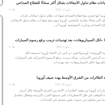
ادات نظام تداول الانبعاثات بشكل أكثر سخاءً للقطاع الصناعي
مايو 12, 2026
0
بية أنها تعتزم منح قطاع الصناعة شهادات نظام تداول انبعاثات غازات
 أكثر سخاءً مقارنة بالماضي. أوروبا تنوي منح شهادات نظام تداول الانبعاثات
طاع الصناعي وذكرت المفوضية أوروبا أن…
ها «لكل السيناريوهات» بعد تهديدات ترمب برفع رسوم السيارات
مايو 5, 2026
0
الأوروبية»، أورسولا فون دير لاين، إن الاتحاد أوروبا «مستعد لكل
يد الرئيس الأميركي، دونالد ترمب، برفع الرسوم الجمركية على السيارات
د جاهزيتها «لكل السيناريوهات» بعد تهديدات…
 الطائرات من الشرق الأوسط يهدد صيف أوروبا
أبريل 28, 2026
0
واردات أوروبا من وقود الطائرات، الآتية من الشرق الأوسط خلال أبريل
 للتوقف، في ظل الاضطرابات التي سببتها الحرب الإيرانية وتعطل سلاسل
 مما يثير مخاوف من حدوث نقص محتمل في الإمدادات…