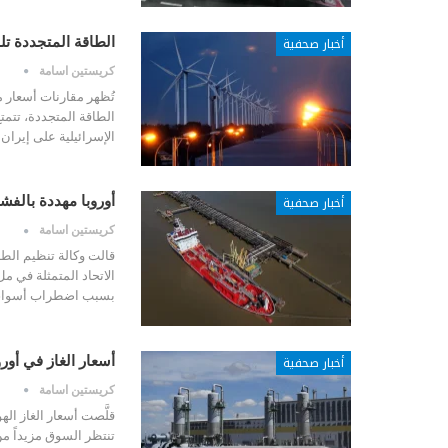
أخبار صحفية
الطاقة المتجددة تل
كريستين اسامة
تُظهر مقارنات أسعار من
الطاقة المتجددة، تتمتع
الإسرائيلية على إيران في 28 فبراير (شباط).
أخبار صحفية
أوروبا مهددة بالف
كريستين اسامة
قالت وكالة تنظيم الطا
بسبب اضطراب أسواق ا
أخبار صحفية
أسعار الغاز في أور
كريستين اسامة
قلَّصت أسعار الغاز ا
تنتظر السوق مزيداً م