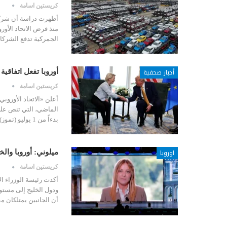
كريستين اسامة
أظهرت دراسة أن شركات 
منذ فرض الاتحاد الأور
الجمركية تدفع الشركا
أخبار صحفية
أوروبا تفعل اتفاقية إل
كريستين اسامة
أعلن «الاتحاد الأوروبي
الماضي، التي تنص على
بدءاً من 1 يوليو (تموز) المقبل. أوروبا تفعل اتفاقية…
اوروبا
ميلوني: أوروبا والخلي
كريستين اسامة
أكدت رئيسة الوزراء الإ
ودول الخليج إلى مستوى
أن الجانبين يمتلكان 