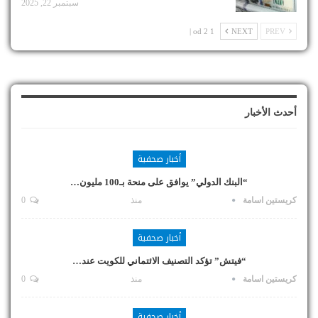
سبتمبر 22, 2025
1 od 2 |
NEXT
PREV
أحدث الأخبار
أخبار صحفية
“البنك الدولي” يوافق على منحة بـ100 مليون…
كريستين اسامة
منذ
0
أخبار صحفية
“فيتش” تؤكد التصنيف الائتماني للكويت عند…
كريستين اسامة
منذ
0
أخبار صحفية