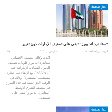
أخبار صحفية
“ستاندرد آند بورز” تبقي على تصنيف الإمارات دون تغيير
كريستين اسامة
مارس 8, 2026
0
أكدت وكالة التصنيف الائتماني
ستاندرد آند بورز غلوبال، تصنيف
الديون السيادية الإماراتية عند
"AA/A-1+"، مع الإبقاء على نظرة
مستقبلية "مستقرة"، وذلك في
الوقت الذي تشتد فيه حدة الصراع
في منطقة الشرق الأوسط.
"ستاندرد آند بورز" تبقي على
تصنيف…
أخبار صحفية