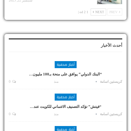
سبتمبر 22, 2025
1 od 2 |
NEXT
PREV
أحدث الأخبار
أخبار صحفية
“البنك الدولي” يوافق على منحة بـ100 مليون…
كريستين اسامة
منذ
0
أخبار صحفية
“فيتش” تؤكد التصنيف الائتماني للكويت عند…
كريستين اسامة
منذ
0
أخبار صحفية