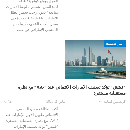
القوى بهونغ كونغ بالاضافة
لميداليتين ذهبيتين نالتهما الامارات
متابعة / نجوى رجب سطر أبطال
الإمارات ليلة تاريخية جديدة في
سجل ألعاب القوى، بعدما نجح
المنتخب الإماراتي في حصد…
أخبار صحفية
“فيتش” تؤكد تصنيف الإمارات الائتماني عند “-AA” مع نظرة
مستقبلية مستقرة
كريستين اسامة
مايو 24, 2026
0
أكدت وكالة فيتش، التصنيف
الائتماني طويل الأجل للإمارات عند
"-AA" مع نظرة مستقبلية مستقرة.
"فيتش" تؤكد تصنيف الإمارات