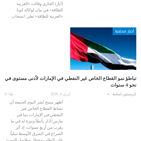
(أيار) الجاري.وقالت «العربية
للطاقة» في بيان لوكالة كونا.
«العربية للطاقة» تعلن انسحاب…
أخبار صحفية
تباطؤ نمو القطاع الخاص غير النفطي في الإمارات لأدنى مستوى في
نحو 4 سنوات
كريستين اسامة
أبريل 4, 2026
0
أظهر مسح نُشر اليوم الجمعة أن
نشاط القطاع الخاص غير
النفطي في الإمارات نما في
مارس/آذار بأبطأ وتيرة له في ما
يقرب من أربع سنوات، إذ أثر
الصراع في الشرق الأوسط سلباً
على الطلب وعطل سلاسل التوريد.