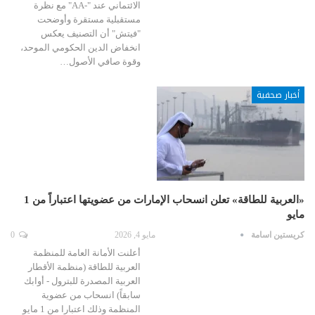
الائتماني عند "-AA" مع نظرة
مستقبلية مستقرة وأوضحت
"فيتش" أن التصنيف يعكس
انخفاض الدين الحكومي الموحد،
وقوة صافي الأصول…
أخبار صحفية
«العربية للطاقة» تعلن انسحاب الإمارات من عضويتها اعتباراً من 1
مايو
كريستين اسامة
مايو 4, 2026
0
أعلنت الأمانة العامة للمنظمة
العربية للطاقة (منظمة الأقطار
العربية المصدرة للبترول - أوابك
سابقاً) انسحاب من عضوية
المنظمة وذلك اعتبارا من 1 مايو