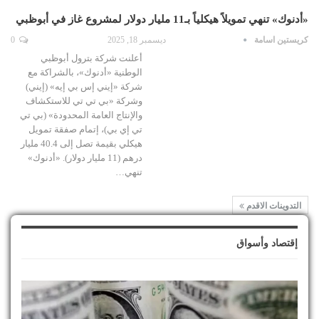
«أدنوك» تنهي تمويلاً هيكلياً بـ11 مليار دولار لمشروع غاز في أبوظبي
كريستين اسامة
ديسمبر 18, 2025
0
أعلنت شركة بترول أبوظبي
الوطنية «أدنوك»، بالشراكة مع
شركة «إيني إس بي إيه» (إيني)
وشركة «بي تي تي للاستكشاف
والإنتاج العامة المحدودة» (بي تي
تي إي بي)، إتمام صفقة تمويل
هيكلي بقيمة تصل إلى 40.4 مليار
درهم (11 مليار دولار). «أدنوك»
تنهي…
التدوينات الاقدم
إقتصاد وأسواق