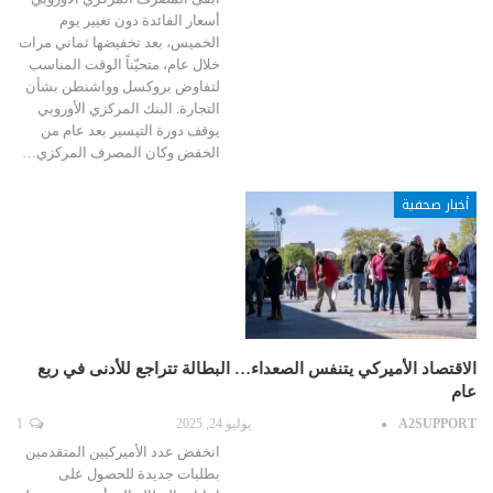
أسعار الفائدة دون تغيير يوم
الخميس، بعد تخفيضها ثماني مرات
خلال عام، متحيّناً الوقت المناسب
لتفاوض بروكسل وواشنطن بشأن
التجارة. البنك المركزي الأوروبي
يوقف دورة التيسير بعد عام من
الخفض وكان المصرف المركزي…
أخبار صحفية
الاقتصاد الأميركي يتنفس الصعداء… البطالة تتراجع للأدنى في ربع
عام
A2SUPPORT
يوليو 24, 2025
1
انخفض عدد الأميركيين المتقدمين
بطلبات جديدة للحصول على