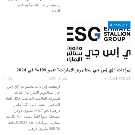
رسوم ترمب الجمركية على
النفط…
أخبار صحفية
إيرادات “إي إس جي ستاليونز الإمارات” تنمو 109% في 2024
A2SUPPORT
يناير 28, 2025
0
ارتفعت إيرادات مجموعة "إي إس
جي ستاليونز الإمارات" التابعة
للشركة العالمية القابضة خلال العام
الماضي، لتصل إلى 1.27 مليار
درهم (نحو 345.7 مليون دولار)،
مسجلةً نمواً لافتاً بنسبة 109 بالمئة
مقارنة بإيرادات عام 2023 البالغة
609.36 مليون درهم.…