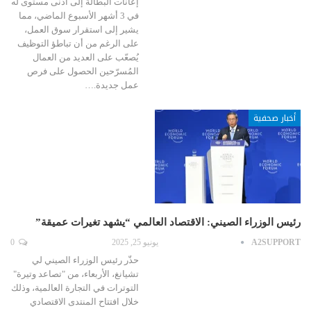
إعانات البطالة إلى أدنى مستوى له
في 3 أشهر الأسبوع الماضي، مما
يشير إلى استقرار سوق العمل،
على الرغم من أن تباطؤ التوظيف
يُصعّب على العديد من العمال
المُسرّحين الحصول على فرص
عمل جديدة.…
أخبار صحفية
رئيس الوزراء الصيني: الاقتصاد العالمي “يشهد تغيرات عميقة”
A2SUPPORT
يونيو 25, 2025
0
حذّر رئيس الوزراء الصيني لي
تشيانغ، الأربعاء، من "تصاعد وتيرة"
التوترات في التجارة العالمية، وذلك
خلال افتتاح المنتدى الاقتصادي