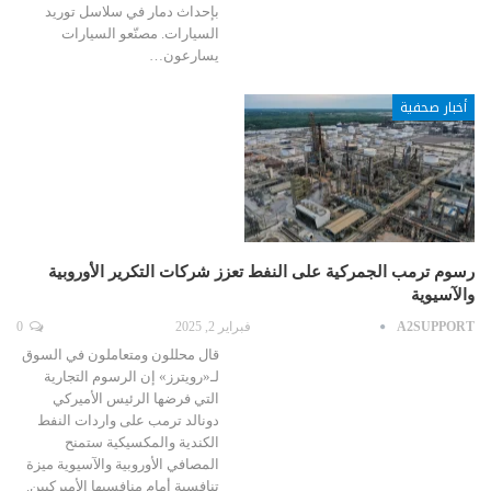
بإحداث دمار في سلاسل توريد
السيارات. مصنّعو السيارات
يسارعون…
أخبار صحفية
رسوم ترمب الجمركية على النفط تعزز شركات التكرير الأوروبية
والآسيوية
A2SUPPORT
فبراير 2, 2025
0
قال محللون ومتعاملون في السوق
لـ«رويترز» إن الرسوم التجارية
التي فرضها الرئيس الأميركي
دونالد ترمب على واردات النفط
الكندية والمكسيكية ستمنح
المصافي الأوروبية والآسيوية ميزة
تنافسية أمام منافسيها الأميركيين.