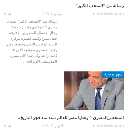
رسالة من “المتحف الكبير”
NAGWA RAGAB
نوفمبر 1, 2025
0
رسالة من "المتحف الكبير" بقلم د
يسري الشرقاوي رئيس جمعية
رجال الاعمال المصريين الافارقة
حفل مبدع وكلمة قصيرة مركزة
للسيد الرئيس البطل وحضور دولي
رفيع المستوى موسّع ، الاجواء
كانت رائعة وكل شئ كان مميز ،
الموسيقى الاوبرالية…
أخبار صحفية
المتحف_المصري ” وهدايا مصر للعالم تمتد منذ فجر التاريخ،،
NAGWA RAGAB
أكتوبر 27, 2025
0