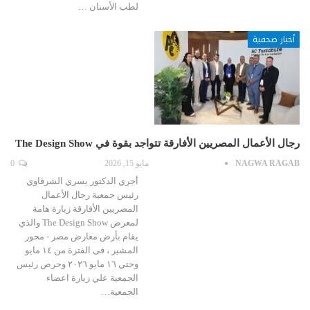
لطب الأسنان …
أخبار صحفية
رجال الأعمال المصريين الأفارقة تتواجد بقوة في The Design Show
NAGWA RAGAB
مايو 15, 2026
0
أجري الدكتور يسري الشرقاوي
رئيس جمعية رجال الأعمال
المصريين الأفارقة زيارة هامة
لمعرض The Design Show والذي
يقام بأرض معارض مصر - محور
المشير ، فى الفترة من ١٤ مايو
وحتي ١٦ مايو ٢٠٢٦ وحرص رئيس
الجمعية علي زيارة اعضاء
الجمعية…