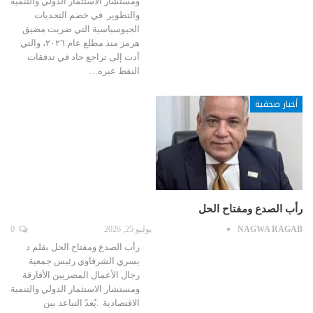
ومستشار الاستثمار الدولي والتنمية
والتطوير في خضم التحديات
الجيوسياسية التي ضربت مضيق
هرمز منذ مطلع عام ٢٠٢٦، والتي
أدت إلى تراجع حاد في تدفقات
النفط عبره…
أخبار صحفية
رأب الصدع ومفتاح الحل
NAGWA RAGAB
يوليو 25, 2026
0
رأب الصدع ومفتاح الحل بقلم د
يسري الشرقاوي رئيس جمعية
رجال الأعمال المصريين الأفارقة
ومستشار الاستثمار الدولي والتنمية
الاقتصادية .يُعدّ التباعد بين