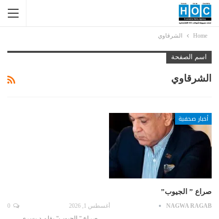
Home
الشرقاوي
اسم الصفحة
الشرقاوي
أخبار صحفية
صراع ” الجيوب”
NAGWA RAGAB
أغسطس 1, 2026
0
صراع " الجيوب" بقلم د يسري