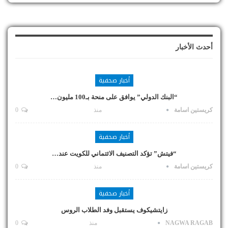
أحدث الأخبار
أخبار صحفية
“البنك الدولي” يوافق على منحة بـ100 مليون…
كريستين اسامة
منذ
0
أخبار صحفية
“فيتش” تؤكد التصنيف الائتماني للكويت عند…
كريستين اسامة
منذ
0
أخبار صحفية
زايتشيكوف يستقبل وفد الطلاب الروس
NAGWA RAGAB
منذ
0