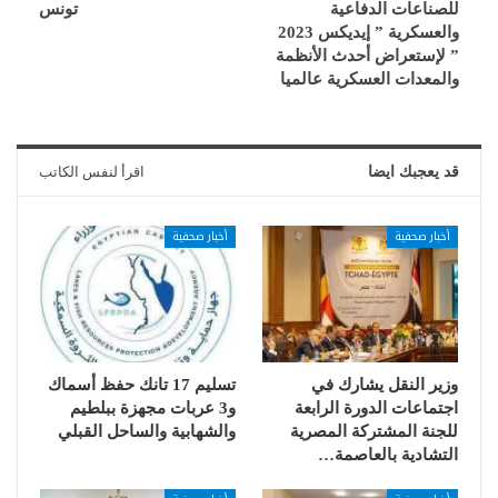
للصناعات الدفاعية
تونس
والعسكرية ” إيديكس 2023
” لإستعراض أحدث الأنظمة
والمعدات العسكرية عالميا
قد يعجبك ايضا
اقرأ لنفس الكاتب
أخبار صحفية
أخبار صحفية
وزير النقل يشارك في
تسليم 17 تانك حفظ أسماك
اجتماعات الدورة الرابعة
و3 عربات مجهزة ببلطيم
للجنة المشتركة المصرية
والشهابية والساحل القبلي
التشادية بالعاصمة…