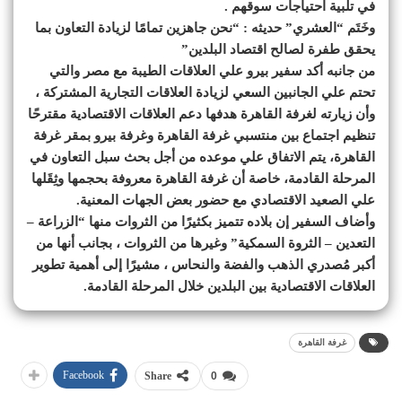
في تلبية احتياجات سوقهم .
وخَتَم “العشري” حديثه : “نحن جاهزين تمامًا لزيادة التعاون بما
يحقق طفرة لصالح اقتصاد البلدين”
من جانبه أكد سفير بيرو علي العلاقات الطيبة مع مصر والتي
تحتم علي الجانبين السعي لزيادة العلاقات التجارية المشتركة ،
وأن زيارته لغرفة القاهرة هدفها دعم العلاقات الاقتصادية مقترحًا
تنظيم اجتماع بين منتسبي غرفة القاهرة وغرفة بيرو بمقر غرفة
القاهرة، يتم الاتفاق علي موعده من أجل بحث سبل التعاون في
المرحلة القادمة، خاصة أن غرفة القاهرة معروفة بحجمها وثِقَلها
علي الصعيد الاقتصادي مع حضور بعض الجهات المعنية.
وأضاف السفير إن بلاده تتميز بكثيرًا من الثروات منها “الزراعة –
التعدين – الثروة السمكية” وغيرها من الثروات ، بجانب أنها من
أكبر مُصدري الذهب والفضة والنحاس ، مشيرًا إلى أهمية تطوير
العلاقات الاقتصادية بين البلدين خلال المرحلة القادمة.
غرفة القاهرة
Facebook
Share
0