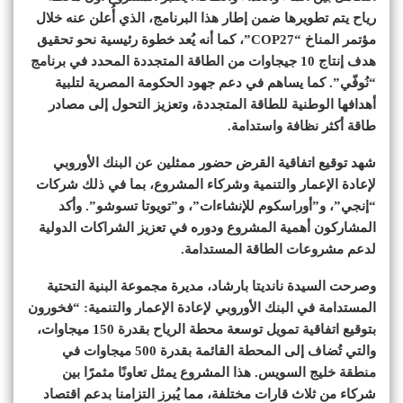
رياح يتم تطويرها ضمن إطار هذا البرنامج، الذي أُعلن عنه خلال
مؤتمر المناخ “COP27”، كما أنه يُعد خطوة رئيسية نحو تحقيق
هدف إنتاج 10 جيجاوات من الطاقة المتجددة المحدد في برنامج
“نُوفّي”. كما يساهم في دعم جهود الحكومة المصرية لتلبية
أهدافها الوطنية للطاقة المتجددة، وتعزيز التحول إلى مصادر
طاقة أكثر نظافة واستدامة.
شهد توقيع اتفاقية القرض حضور ممثلين عن البنك الأوروبي
لإعادة الإعمار والتنمية وشركاء المشروع، بما في ذلك شركات
“إنجي”، و”أوراسكوم للإنشاءات”، و”تويوتا تسوشو”. وأكد
المشاركون أهمية المشروع ودوره في تعزيز الشراكات الدولية
لدعم مشروعات الطاقة المستدامة.
وصرحت السيدة نانديتا بارشاد، مديرة مجموعة البنية التحتية
المستدامة في البنك الأوروبي لإعادة الإعمار والتنمية: “فخورون
بتوقيع اتفاقية تمويل توسعة محطة الرياح بقدرة 150 ميجاوات،
والتي تُضاف إلى المحطة القائمة بقدرة 500 ميجاوات في
منطقة خليج السويس. هذا المشروع يمثل تعاونًا مثمرًا بين
شركاء من ثلاث قارات مختلفة، مما يُبرز التزامنا بدعم اقتصاد