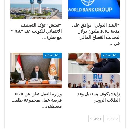
“البنك الدولي” يوافق على
“فيتش” تؤكد التصنيف
منحة بـ100 مليون دولار
الائتماني للكويت عند “AA-”
لتحديث القطاع المالي
مع نظرة…
في…
أخبار صحفية
أخبار صحفية
زايتشيكوف يستقبل وفد
وزارة العمل تعلن عن 3070
الطلاب الروس
فرصة عمل بمجموعة طلعت
مصطفى…
NEXT
PREV