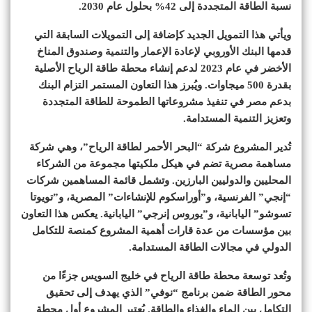
نسبة الطاقة المتجددة إلى 42% بحلول عام 2030.
ويأتي هذا التمويل الجديد كإضافة إلى التمويلات السابقة التي
قدمها البنك الأوروبي لإعادة الإعمار والتنمية وصندوق المناخ
الأخضر في عام 2023 لدعم إنشاء محطة طاقة الرياح الأصلية
بقدرة 500 ميجاوات. ويُبرز هذا التعاون المستمر التزام البنك
بدعم مصر في تنفيذ مشروعاتها الطموحة للطاقة المتجددة
وتعزيز التنمية المستدامة.
تُدير المشروع شركة “البحر الأحمر لطاقة الرياح”، وهي شركة
مساهمة مصرية تضم في هيكل ملكيتها مجموعة من الشركاء
المحليين والدوليين البارزين. وتشمل قائمة المساهمين شركات
“إنجي” الفرنسية، و”أوراسكوم للإنشاءات” المصرية، و”تويوتا
تسوشو” اليابانية، و”يوروس إنرجي” اليابانية. يعكس هذا التعاون
بين مؤسسات من عدة قارات أهمية المشروع كمنصة للتكامل
الدولي في مجالات الطاقة المستدامة.
وتُعد توسعة محطة طاقة الرياح في خليج السويس جزءًا من
محور الطاقة ضمن برنامج “نوفي” الذي يهدف إلى تحقيق
التكامل بين الماء والغذاء والطاقة. يُعتبر المشروع أول محطة