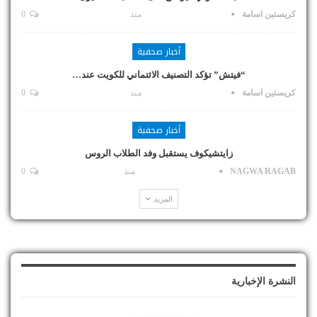
كريستين اسامة
منذ
0
أخبار صحفية
“فيتش” تؤكد التصنيف الائتماني للكويت عند…
كريستين اسامة
منذ
0
أخبار صحفية
زايتشيكوف يستقبل وفد الطلاب الروس
NAGWA RAGAB
منذ
0
المزيد
النشرة الإخبارية