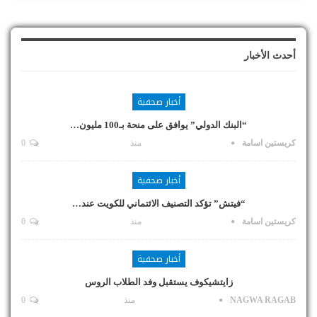
أحدث الأخبار
أخبار صحفية
“البنك الدولي” يوافق على منحة بـ100 مليون…
كريستين اسامة
منذ
0
أخبار صحفية
“فيتش” تؤكد التصنيف الائتماني للكويت عند…
كريستين اسامة
منذ
0
أخبار صحفية
زايتشيكوف يستقبل وفد الطلاب الروس
NAGWA RAGAB
منذ
0