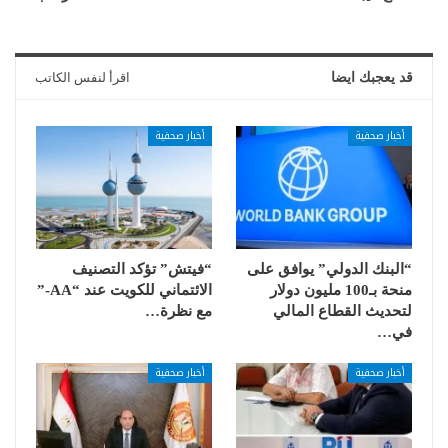
قد يعجبك ايضا
اقرأ لنفس الكاتب
أخبار صحفية
أخبار صحفية
“البنك الدولي” يوافق على
“فيتش” تؤكد التصنيف
منحة بـ100 مليون دولار
الائتماني للكويت عند “AA-”
لتحديث القطاع المالي
مع نظرة…
في…
أخبار صحفية
أخبار صحفية