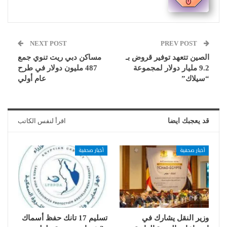
NEXT POST
PREV POST
الصين تتعهد توفير قروض بـ
مساكن دبي ريت تنوي جمع
9.2 مليار دولار لمجموعة
487 مليون دولار في طرح
“سيلاك”
عام أولي
قد يعجبك ايضا
اقرأ لنفس الكاتب
أخبار صحفية
أخبار صحفية
وزير النقل يشارك في
تسليم 17 تانك حفظ أسماك