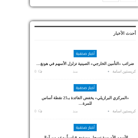
أحدث الأخبار
أخبار صحفية
ضرائب «التأمين الخارجي» الصينية تزلزل الأسهم في هونغ…
كريستين اسامة
منذ
0
أخبار صحفية
«المركزي البرازيلي» يخفض الفائدة بـ25 نقطة أساس
للمرة…
كريستين اسامة
منذ
0
أخبار صحفية
الأسهم الأوروبية تسجل مستوى قياسياً بدعم من آمال