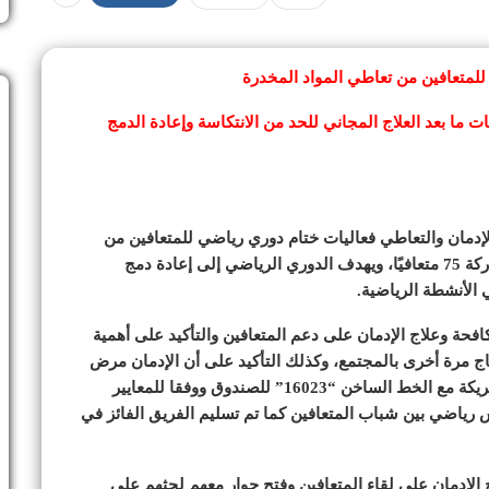
لمتعافين من تعاطي المواد المخدرة
 ما بعد العلاج المجاني للحد من الانتكاسة وإعادة الدمج
إدمان والتعاطي فعاليات ختام دوري رياضي للمتعافين من
الإدمان في إطار حملة “أنت أقوى من المخدرات” بمشاركة 75 متعافيًا، ويهدف الدوري الرياضي إلى إعادة دمج
الأنشطة الرياضية.
ة وعلاج الإدمان على دعم المتعافين والتأكيد على أهمية
ج مرة أخرى بالمجتمع، وكذلك التأكيد على أن الإدمان مرض
يمكن علاجه، من خلال المراكز العلاجية المتخصصة والشريكة مع الخط الساخن “16023” للصندوق ووفقا للمعايير
س رياضي بين شباب المتعافين كما تم تسليم الفريق الفائز في
لإدمان على لقاء المتعافين وفتح حوار معهم لحثهم على