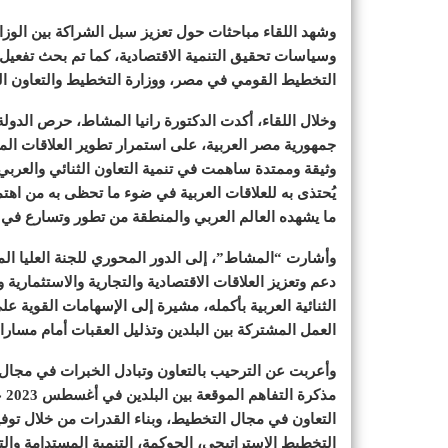
وشهد اللقاء مباحثات حول تعزيز سبل الشراكة بين الوز
وسياسات تحقيق التنمية الاقتصادية، كما تم بحث تفعيل ا
التخطيط القومي في مصر، ووزارة التخطيط والتعاون الدو
وخلال اللقاء، أكدت الدكتورة رانيا المشاط، حرص الدول
جمهورية مصر العربية، على استمرار تطوير العلاقات المش
وثيقة وممتدة ساهمت في تنمية التعاون الثنائي والعربي و
يُحتذى به للعلاقات العربية في ضوء ما تحظى به من اهت
ما يشهده العالم العربي والمنطقة من تطور وتسارع في 
وأشارت “المشاط”، إلى الدور المحوري للجنة العليا الم
دعم وتعزيز العلاقات الاقتصادية والتجارية والاستثمارية وا
العمل المشتركة بين البلدين وتذليل العقبات أمام مسارات
وأعربت عن الترحيب بالتعاون وتبادل الخبرات في مجال 
مذ
التعاون في مجال التخطيط، وبناء القدرات من خلال تو
التخطيط الاستراتيجي، الحوكمة، التنمية المستدامة والت