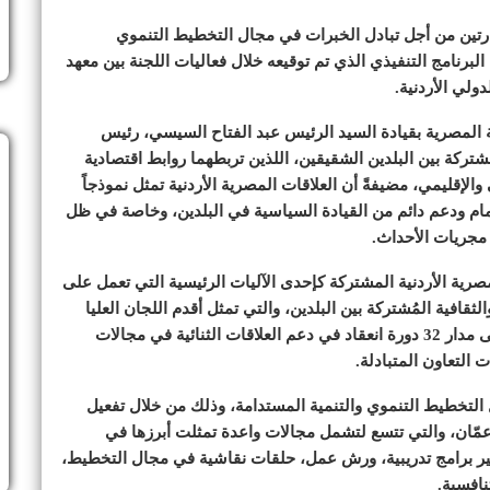
ارتين من أجل تبادل الخبرات في مجال التخطيط التنموي
لبرنامج التنفيذي الذي تم توقيعه خلال فعاليات اللجنة بين معهد
لي الأردنية.
ة المصرية بقيادة السيد الرئيس عبد الفتاح السيسي، رئيس
تركة بين البلدين الشقيقين، اللذين تربطهما روابط اقتصادية
الإقليمي، مضيفةً أن العلاقات المصرية الأردنية تمثل نموذجاً
مام ودعم دائم من القيادة السياسية في البلدين، وخاصة في ظل
مجريات الأحداث.
صرية الأردنية المشتركة كإحدى الآليات الرئيسية التي تعمل على
لثقافية المُشتركة بين البلدين، والتي تمثل أقدم اللجان العليا
الثنائية العربية بأكمله، مشيرة إلى الإسهامات القوية على مدار 32 دورة انعقاد في دعم العلاقات الثنائية في مجالات
 التعاون المتبادلة.
التخطيط التنموي والتنمية المستدامة، وذلك من خلال تفعيل
كرة التفاهم الموقعة بين البلدين في أغسطس 2023 عمّان، والتي تتسع لتشمل مجالات واعدة تمثلت أبرزها في
فير برامج تدريبية، ورش عمل، حلقات نقاشية في مجال التخطيط،
نافسية.