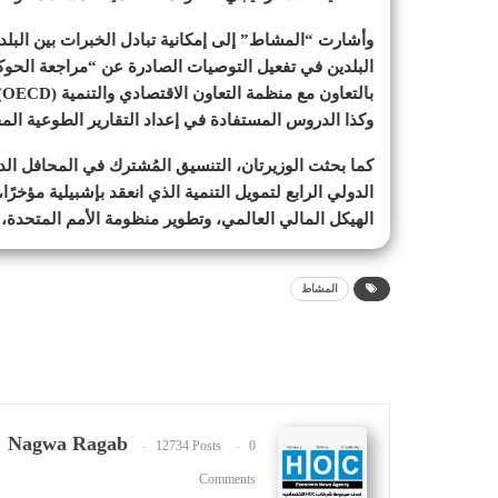
وأشارت “المشاط” إلى إمكانية تبادل الخبرات بين البلد
البلدين في تفعيل التوصيات الصادرة عن “مراجعة الحوك
ب
وكذا الدروس المستفادة في إعداد التقارير الطوعية المحلية (VLRs)، ودور اللجنة العليا للتنمية المستدام
كما بحثت الوزيرتان، التنسيق المُشترك في المحافل الد
الدولي الرابع لتمويل التنمية الذي انعقد بإشبيلية مؤخرً
الهيكل المالي العالمي، وتطوير منظومة الأمم المتحدة، ب
المشاط
Nagwa Ragab
12734 Posts
0
Comments