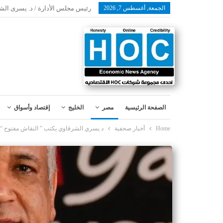
الجمعة, أغسطس 7, 2026
رئيس مجلس الأدارة / د. يسرى الش
الصفحة الرئيسية
مصر
الخليج
إقتصاد وأسواق
Home
أخبار صحفية
د يسري الشرقاوي يكتب ” النقاش مفتوح “