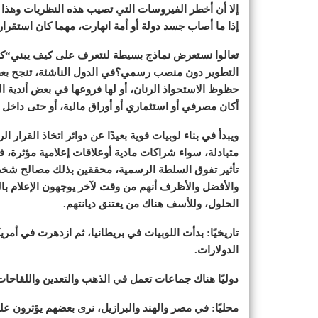
إلا أن أخطر الفيروسات التي تصيب هذه النظريات وهذا ال
إذا ما أصاب جسد دولة أو أمة انهارت، مهما كان استقرارها
تعالوا نستعرض نماذج بسيطة لنتعرف على كيف يبني“كبير
التطوير دون منصب رسمي؟في الدول الناشئة، تنجح بعض 
حظوظ الاستحواذ الرنان، أو لها فروعها في بعض أندية ا
أكان مصرفي أو استثماري أو أوراق مالية، أو حتى داخل
ويبدأ في بناء لوبيات قوية بعيدًا عن دوائر اتخاذ القر
متبادلة، سواء شراكات مادية أوعلاقات إعلامية مؤثرة، ف
تأثير تفوق السلطة الرسمية، محققين بذلك مصالح شخصية
والأفضل والأظرف أنهم من وقت لآخر يوجهون الإعلام ب
الحلول، وللأسف هناك من يعتنق ديانتهم.
تاريخيًا: بدأت اللوبيات في بريطانيا، ثم ازدهرت في أم
الدولارات.
دوليًا هناك جماعات تعمل في الذهب والتعدين واللقاحات 
محليًا: في مصر والهند والبرازيل، نرى بعضهم يؤثرون ع