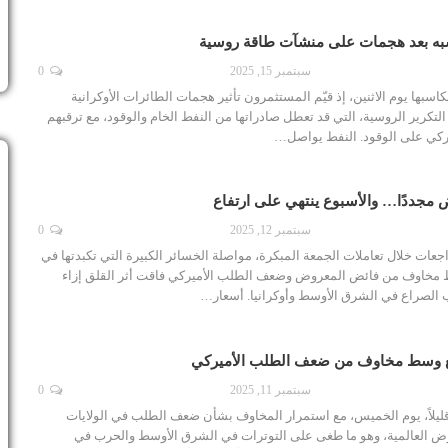
به بعد هجمات على منشآت طاقة روسية
سبتمبر 15, 2025
0
سبها يوم الاثنين، إذ قيّم المستثمرون تأثير هجمات الطائرات الأوكرانية
لتكرير الروسية، التي قد تعطل صادراتها من النفط الخام والوقود، مع ترقبهم
ميركي على الوقود. النفط يواصل…
 مجددًا… والأسبوع ينتهي على ارتفاع
سبتمبر 12, 2025
0
جعات خلال تعاملات الجمعة المبكرة، مواصلة الخسائر الكبيرة التي تكبدتها في
 مخاوف من فائض المعروض وضعف الطلب الأميركي فاقت أثر القلق إزاء
الصراع في الشرق الأوسط وأوكرانيا. أسعار…
جع وسط مخاوف من ضعف الطلب الأميركي
سبتمبر 11, 2025
0
ليلاً، يوم الخميس، مع استمرار المخاوف بشأن ضعف الطلب في الولايات
ض العالمية، وهو ما طغى على التوترات في الشرق الأوسط والحرب في