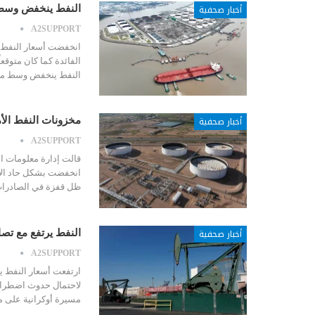
أخبار صحفية
النفط ينخفض وسط 
A2SUPPORT
انخفضت أسعار النفط ل
الفائدة كما كان متوقع
النفط ينخفض وسط مخا
أخبار صحفية
مخزونات النفط الأم
A2SUPPORT
قالت إدارة معلومات الط
انخفضت بشكل حاد ال
ظل قفزة في الصادرات
أخبار صحفية
النفط يرتفع مع تص
A2SUPPORT
ارتفعت أسعار النفط ي
لاحتمال حدوث اضطراب
مسيرة أوكرانية على م