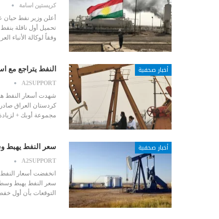
كريستين اسامة
أعلن وزير نفط حيان عب
تحميل أول ناقلة بنفط 
وفقاً لوكالة الأنباء ال
أخبار صحفية
النفط يتراجع مع ا
A2SUPPORT
شهدت أسعار النفط هبوط
كردستان العراق صادرا
مجموعة أوبك + لزيادة
أخبار صحفية
سعر النفط يهبط و
A2SUPPORT
انخفضت أسعار النفط ا
سعر النفط يهبط وسط
التوقعات بأن أول خفض 