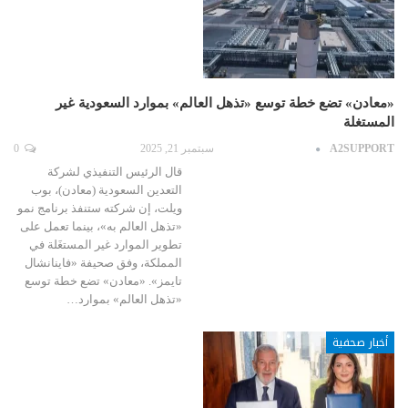
«معادن» تضع خطة توسع «تذهل العالم» بموارد السعودية غير
المستغلة
A2SUPPORT
سبتمبر 21, 2025
0
قال الرئيس التنفيذي لشركة
التعدين السعودية (معادن)، بوب
ويلت، إن شركته ستنفذ برنامج نمو
«تذهل العالم به»، بينما تعمل على
تطوير الموارد غير المستغَلة في
المملكة، وفق صحيفة «فاينانشال
تايمز». «معادن» تضع خطة توسع
«تذهل العالم» بموارد…
أخبار صحفية