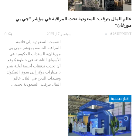
عالم المال يترقب: السعودية تحت المراقبة في مؤشر “جي بي
مورغان”
A2SUPPORT
سبتمبر 17, 2025
0
انضمت السعودية إلى قائمة
المراقبة الخاصة بمؤشر «جي بي
مورغان» للسندات الحكومية في
الأسواق الناشئة، في خطوة يُتوقع
أن تجذب تدفقات أجنبية أولية بنحو
5 مليارات دولار إلى سوق الصكوك
وسندات الدين في البلاد. عالم
المال يترقب: السعودية تحت…
أخبار صحفية