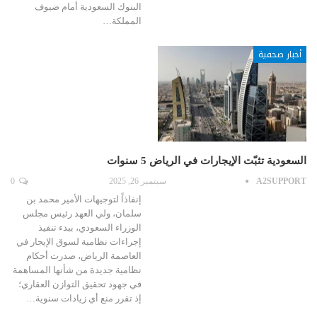
البنوك السعودية أمام ضيوف
المملكة…
أخبار صحفية
السعودية تثبّت الإيجارات في الرياض 5 سنوات
A2SUPPORT
سبتمبر 26, 2025
0
إنفاذاً لتوجيهات الأمير محمد بن
سلمان، ولي العهد رئيس مجلس
الوزراء السعودي، ببدء تنفيذ
إجراءات نظامية لسوق الإيجار في
العاصمة الرياض، صدرت أحكام
نظامية جديدة من شأنها المساهمة
في جهود تحقيق التوازن العقاري؛
إذ تقرر منع أي زيادات سنوية…