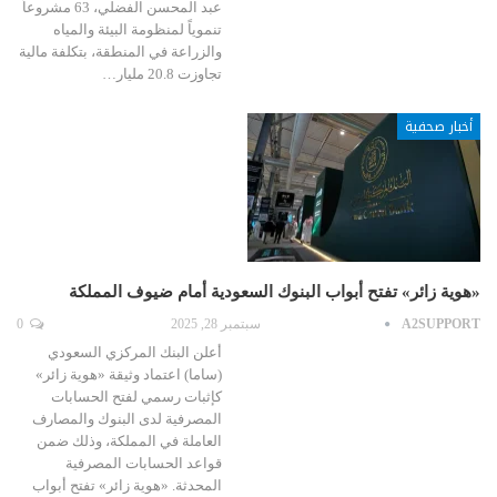
عبد المحسن الفضلي، 63 مشروعاً
تنموياً لمنظومة البيئة والمياه
والزراعة في المنطقة، بتكلفة مالية
تجاوزت 20.8 مليار…
أخبار صحفية
«هوية زائر» تفتح أبواب البنوك السعودية أمام ضيوف المملكة
A2SUPPORT
سبتمبر 28, 2025
0
أعلن البنك المركزي السعودي
(ساما) اعتماد وثيقة «هوية زائر»
كإثبات رسمي لفتح الحسابات
المصرفية لدى البنوك والمصارف
العاملة في المملكة، وذلك ضمن
قواعد الحسابات المصرفية
المحدثة. «هوية زائر» تفتح أبواب