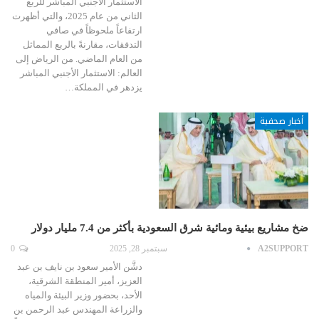
الاستثمار الأجنبي المباشر للربع
الثاني من عام 2025، والتي أظهرت
ارتفاعاً ملحوظاً في صافي
التدفقات، مقارنةً بالربع المماثل
من العام الماضي. من الرياض إلى
العالم: الاستثمار الأجنبي المباشر
يزدهر في المملكة…
أخبار صحفية
ضخ مشاريع بيئية ومائية شرق السعودية بأكثر من 7.4 مليار دولار
A2SUPPORT
سبتمبر 28, 2025
0
دشَّن الأمير سعود بن نايف بن عبد
العزيز، أمير المنطقة الشرقية،
الأحد، بحضور وزير البيئة والمياه
والزراعة المهندس عبد الرحمن بن