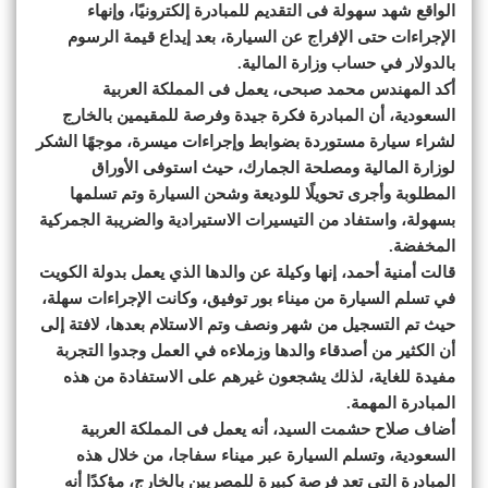
الواقع شهد سهولة فى التقديم للمبادرة إلكترونيًا، وإنهاء
الإجراءات حتى الإفراج عن السيارة، بعد إيداع قيمة الرسوم
بالدولار في حساب وزارة المالية.
أكد المهندس محمد صبحى، يعمل فى المملكة العربية
السعودية، أن المبادرة فكرة جيدة وفرصة للمقيمين بالخارج
لشراء سيارة مستوردة بضوابط وإجراءات ميسرة، موجهًا الشكر
لوزارة المالية ومصلحة الجمارك، حيث استوفى الأوراق
المطلوبة وأجرى تحويلًا للوديعة وشحن السيارة وتم تسلمها
بسهولة، واستفاد من التيسيرات الاستيرادية والضريبة الجمركية
المخفضة.
قالت أمنية أحمد، إنها وكيلة عن والدها الذي يعمل بدولة الكويت
في تسلم السيارة من ميناء بور توفيق، وكانت الإجراءات سهلة،
حيث تم التسجيل من شهر ونصف وتم الاستلام بعدها، لافتة إلى
أن الكثير من أصدقاء والدها وزملاءه في العمل وجدوا التجربة
مفيدة للغاية، لذلك يشجعون غيرهم على الاستفادة من هذه
المبادرة المهمة.
أضاف صلاح حشمت السيد، أنه يعمل فى المملكة العربية
السعودية، وتسلم السيارة عبر ميناء سفاجا، من خلال هذه
المبادرة التى تعد فرصة كبيرة للمصريين بالخارج، مؤكدًا أنه