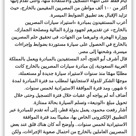
أيام فقط على انتهاء التسجيل والاستفادة منها، والتى تقدم إليها
أكثر من ١٠٠ ألف مواطن من المصريين المقيمين بالخارج، حيث
تزايد الإقبال بعد تطبيق الضوابط الميسرة.
أعرب المستفيدون بمبادرة «استيراد سيارات المصريين
بالخارج» عن تقديرهم لجهود وزارة المالية ومصلحة الجمارك،
ووزارة الهجرة، وغيرهما من الجهات، فى تحقيق حلم المصريين
بالخارج في الحصول على سيارة مستوردة بضوابط وإجراءات
ميسرة، وشحنها إلى مصر.
قال أشرف أبو الفتح، أحد المستفيدين بالمبادرة ويعمل بالمملكة
العربية السعودية، إن مبادرة سيارات المصريين بالخارج كانت
مطلبًا مهمًا منذ سنوات لاستيراد سيارة جديدة أو مستعملة،
موجهًا الشكر للدولة لاستجابتها لمطلب مد فترة المبادرة لمدة
6 شهور، ومد فترة الموافقة الاستيرادية لخمس سنوات.
أضاف أنه لم يواجه أي عقبات خلال فترة التسجيل وحتى خلال
تحويل مبلغ «الوديعة» وتسلم السيارة بحالة ممتازة.
أشار رفعت محمود، يعمل بدولة قطر، إلى أنه تقدم للمبادرة عبر
التطبيق الإلكترونى الخاص بها، مشيدًا بمد فترة الموافقة
الاستيرادية لخمس سنوات.. وأوضح أنه كان هناك قلق عند بعض
المصريين العاملين بالخارج من احتمال صعوبة الإجراءات، ولكن