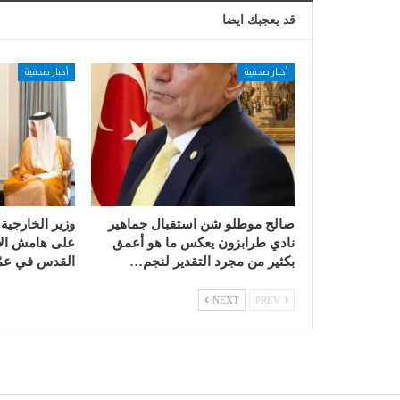
قد يعجبك ايضا
أخبار صحفية
أخبار صحفية
صالح موطلو شن استقبال جماهير
وزير الخارجية
نادي طرابزون يعكس ما هو أعمق
على هامش الا
بكثير من مجرد التقدير لنجم…
القدس في عمّ
NEXT
PREV