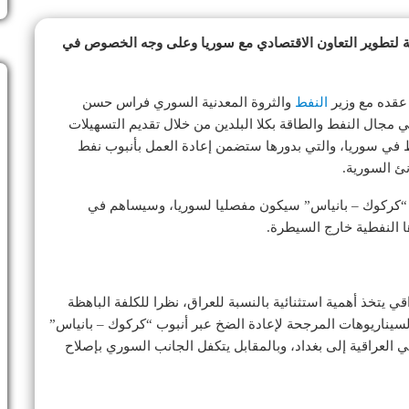
ثة لتطوير التعاون الاقتصادي مع سوريا وعلى وجه الخصوص في
 عقده مع وزير
النفط
والثروة المعدنية السوري فراس حسن
 مجال النفط والطاقة بكلا البلدين من خلال تقديم التسهيلات
ط في سوريا، والتي بدورها ستضمن إعادة العمل بأنبوب نفط
نئ السورية.
فط “كركوك – بانياس” سيكون مفصليا لسوريا، وسيساهم في
ها النفطية خارج السيطرة.
 يتخذ أهمية استثنائية بالنسبة للعراق، نظرا للكلفة الباهظة
لسيناريوهات المرجحة لإعادة الضخ عبر أنبوب “كركوك – بانياس”
 العراقية إلى بغداد، وبالمقابل يتكفل الجانب السوري بإصلاح