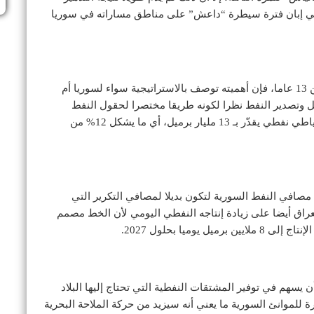
لي إبان فترة سيطرة “داعش” على مناطق مساراته في سوريا
وعلى الرغم من توقف أنبوب النفط المذكور منذ أكثر من 13 عاما، فإن أهميته توصف بالاستراتيجية سواء لسوريا أم
وتصدير النفط نظرا لكونه طريقا مختصرا لحقول النفط
العراقية الشمالية عبر البحر المتوسط، والتي تحوي احتياطي نفطي يقدّر بـ 13 مليار برميل، أي ما يشكل 12% من
 مصافي النفط السورية لتكون بديلا لمصافي التكرير التي
عراق أيضا على زيادة إنتاجه النفطي اليومي لأن الخط مصمم
وميا بحلول 2027.
 يسهم في توفير المشتقات النفطية التي تحتاج إليها البلاد
 للموانئ السورية ما يعني أنه سيزيد من حركة الملاحة البحرية