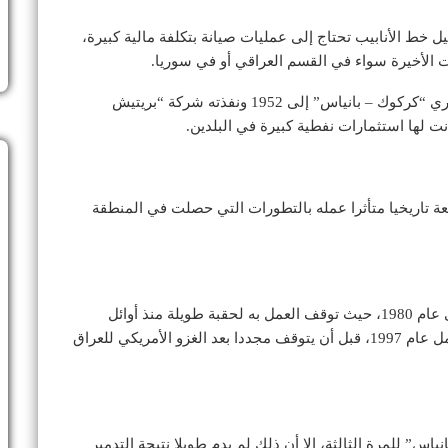
يل خط الأنابيب تحتاج إلى عمليات صيانة بتكلفة مالية كبيرة،
ت الأخيرة سواء في القسم العراقي أو في سوريا.
– السوري “كركوك – بانياس” إلى 1952 ونفذته شركة “بريتيش
كانت لها استثمارات نفطية كبيرة في البلدين.
 تاريخيا متأثرا عمله بالتطورات التي حصلت في المنطقة
واستمر العمل بالأنبوب منذ تأسيسه بشكل متواصل حتى عام 1980، حيث توقف العمل به لحقبة طويلة منذ أوائل
الثمانينيات مع اندلاع حرب الخليج الأولى، ليعود إلى العمل عام 1997، قبل أن يتوقف مجددا بعد الغزو الأمريكي للعراق
 – بانياس” للمرة الثالثة، إلا أن ذلك لم يدم طويلا نتيجة التدمير