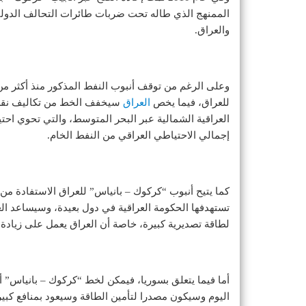
الممنهج الذي طاله تحت ضربات طائرات التحالف الدو
والعراق.
للعراق، فيما يخص
العراق
سيخفف الخط من تكاليف نقل 
إجمالي الاحتياطي العراقي من النفط الخام.
كما يتيح أنبوب “كركوك – بانياس” للعراق الاستفادة من
تستهدفها الحكومة العراقية في دول بعيدة، وسيساعد ال
لطاقة تصديرية كبيرة، خاصة أن العراق يعمل على زيادة الإنتاج إلى 8 ملايين برميل ي
أما فيما يتعلق بسوريا، فيمكن لخط “كركوك – بانياس” أن
اليوم وسيكون مصدرا لتأمين الطاقة وسيعود بمنافع كبيرة