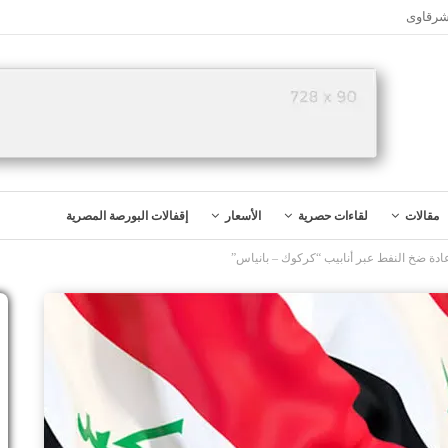
شرقاوى
مقالات
لقاءات حصرية
الأسعار
إقفالات البورصة المصرية
دة ضخ النفط عبر أنابيب “كركوك – بانياس”