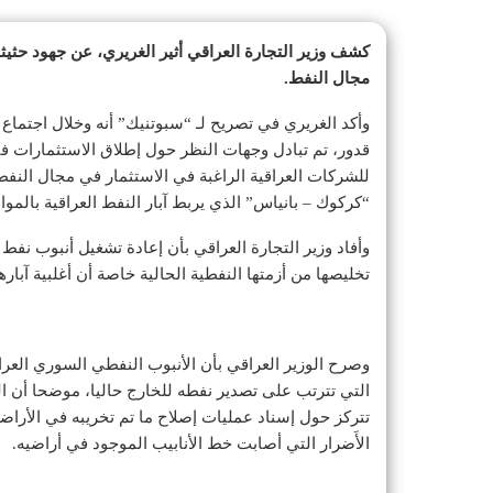
كشف وزير التجارة العراقي أثير الغريري، عن جهود حثي
مجال النفط.
وأكد الغريري في تصريح لـ “سبوتنيك” أنه وخلال اجتماع
قدور، تم تبادل وجهات النظر حول إطلاق الاستثمارات في
للشركات العراقية الراغبة في الاستثمار في مجال النف
“كركوك – بانياس” الذي يربط آبار النفط العراقية بالموا
وأفاد وزير التجارة العراقي بأن إعادة تشغيل أنبوب ن
تخليصها من أزمتها النفطية الحالية خاصة أن أغلبية آبار
وصرح الوزير العراقي بأن الأنبوب النفطي السوري العراقي
التي تترتب على تصدير نفطه للخارج حاليا، موضحا أن ا
تتركز حول إسناد عمليات إصلاح ما تم تخريبه في الأراضي
الأَضرار التي أصابت خط الأنابيب الموجود في أراضيه.