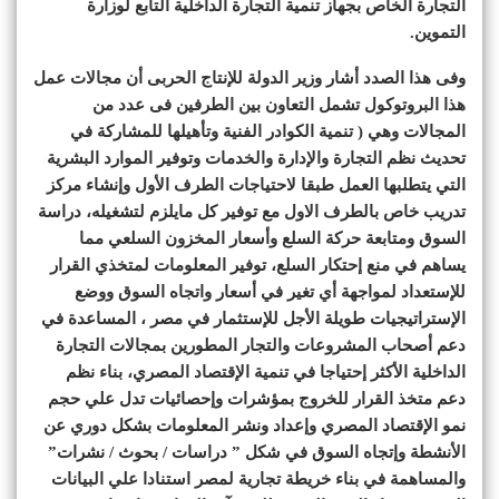
التجارة الخاص بجهاز تنمية التجارة الداخلية التابع لوزارة
التموين.
وفى هذا الصدد أشار وزير الدولة للإنتاج الحربى أن مجالات عمل
هذا البروتوكول تشمل التعاون بين الطرفين فى عدد من
المجالات وهي ( تنمية الكوادر الفنية وتأهيلها للمشاركة في
تحديث نظم التجارة والإدارة والخدمات وتوفير الموارد البشرية
التي يتطلبها العمل طبقا لاحتياجات الطرف الأول وإنشاء مركز
تدريب خاص بالطرف الاول مع توفير كل مايلزم لتشغيله، دراسة
السوق ومتابعة حركة السلع وأسعار المخزون السلعي مما
يساهم في منع إحتكار السلع، توفير المعلومات لمتخذي القرار
للإستعداد لمواجهة أي تغير في أسعار واتجاه السوق ووضع
الإستراتيجيات طويلة الأجل للإستثمار في مصر ، المساعدة في
دعم أصحاب المشروعات والتجار المطورين بمجالات التجارة
الداخلية الأكثر إحتياجا في تنمية الإقتصاد المصري، بناء نظم
دعم متخذ القرار للخروج بمؤشرات وإحصائيات تدل علي حجم
نمو الإقتصاد المصري وإعداد ونشر المعلومات بشكل دوري عن
الأنشطة وإتجاه السوق في شكل ” دراسات / بحوث / نشرات”
والمساهمة في بناء خريطة تجارية لمصر استنادا علي البيانات