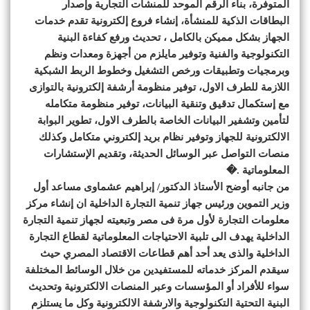
المتوفرة، بناء الرقم الموحد للمنشآت التجارية وإصدار
البطاقات الذكية للمنشأة، إنشاء فروع إلكترونية تقدم خدمات
الجهاز بشكل مميكن بالكامل ، تحديث ورفع كفاءة البنية
التكنولوجية والفنية وتوفير مايلزم من أجهزة ومعدات ونظم
وبرمجيات وتطبيقات ورخص التشغيل وخطوط الربط الشبكية
اللازمة للطرف الاول، توفير منظومة أرشفة إلكترونية بالتوازى
مع إستكمال تدقيق وتنقية البيانات، توفير منظومة متكامله
لتأمين وتشفير البيانات الخاصة بالطرف الاول، تطوير البوابة
الالكترونية للجهاز وتوفير نظام بريد إلكتروني متكامل وكذلك
منصات التواصل عبر الوسائل الحديثة، وتقديم الإستشارات
المعلوماتية .�
من جانبه أوضح الأستاذ الدكتور/ إبراهيم عشماوى مساعد أول
وزير التموين ورئيس جهاز تنمية التجارة الداخلية ان إنشاء مركز
معلومات التجارة لأول مرة فى مصر وتبعيته لجهاز تنمية التجارة
الداخلية يهدف الى تلبية الاحتياجات المعلوماتية لقطاع التجارة
الداخلية والذى يعد أحد أهم قطاعات الاقتصاد المصري حيث
سيقدم المركز خدماته للمستفيدين من خلال الوسائط المختلفة
سواء للأفراد أو المؤسسات وعبر المنصات الالكترونية وتحديث
البنية التحتية التكنولوجية والارشفة الالكترونية وكل ما يستلزم