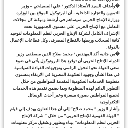
�وأضاف السيد ‏‏الأستاذ الدكتور / علي المصيلحي – وزير
التموين والتجارة الداخلية ‏‏، أن البرتوكول الموقع بين الوزارة
ووزارة الإنتاج الحربي سيساهم ‏‏في أرشفة وميكنة كل مجالات
التعامل مع الإنتاج الحربي علي ‏‏مستوي الجمهورية تحت
الإشراف الكامل لشركة الإنتاج الحربي لنظم ‏‏المعلومات لتوحيد
كافة السجلات وربطها بالقطاع المصرفى وكل قطاعات ‏‏الإعمال
بالدولة.‏
�من جانبه أكد المهندس / محمد صلاح الدين مصطفى وزير
الدولة للإنتاج الحربى أن توقيع هذا البروتوكول يأتى فى ضوء
سعى الدولة نحو التحول الرقمي وتوجيهات القيادة السياسية
في هذا الشأن وجهود الحكومة المصرية في الارتقاء بمستوى
منظومة الخدمات الحكومية المقدمة للمواطنين من خلال
التطوير الدائم لهذه المنظومة وبما يضمن تقديم هذه الخدمات
لجميع المواطنين بصورة ميسرة وعبر أحدث الوسائل
التكنولوجية
وأشار الوزير ” محمد صلاح” إلي أن هذا التعاون يهدف إلي قيام
” الهيئة القومية للإنتاج الحربى” من خلال ” شركة الإنتاج
الحربى لنظم المعلومات” ببناء وتطوير وتشغيل مركز معلومات