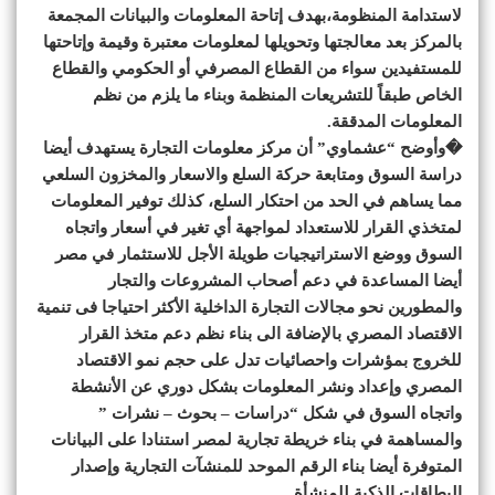
لاستدامة المنظومة،بهدف إتاحة المعلومات والبيانات المجمعة
بالمركز بعد معالجتها وتحويلها لمعلومات معتبرة وقيمة وإتاحتها
للمستفيدين سواء من القطاع المصرفي أو الحكومي والقطاع
الخاص طبقاً للتشريعات المنظمة وبناء ما يلزم من نظم
المعلومات المدققة.
�وأوضح “عشماوي” أن مركز معلومات التجارة يستهدف أيضا
دراسة السوق ومتابعة حركة السلع والاسعار والمخزون السلعي
مما يساهم في الحد من احتكار السلع، كذلك توفير المعلومات
لمتخذي القرار للاستعداد لمواجهة أي تغير في أسعار واتجاه
السوق ووضع الاستراتيجيات طويلة الأجل للاستثمار في مصر
أيضا المساعدة في دعم أصحاب المشروعات والتجار
والمطورين نحو مجالات التجارة الداخلية الأكثر احتياجا فى تنمية
الاقتصاد المصري بالإضافة الى بناء نظم دعم متخذ القرار
للخروج بمؤشرات واحصائيات تدل على حجم نمو الاقتصاد
المصري وإعداد ونشر المعلومات بشكل دوري عن الأنشطة
واتجاه السوق في شكل “دراسات – بحوث – نشرات ”
والمساهمة في بناء خريطة تجارية لمصر استنادا على البيانات
المتوفرة أيضا بناء الرقم الموحد للمنشآت التجارية وإصدار
البطاقات الذكية للمنشأة.