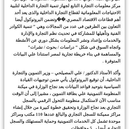
مركز معلومات التجارة التابع لجهاز تنمية التجارة الداخلية لتلبية
الاحتياجات المعلوماتية لقطاع التجارة الداخلية والذى يعد أحد
أهم قطاعات الاقتصاد المصري.��وتضمن البروتوكول أيضا
التعاون بين الطرفين فى عدد من المجالات ‏‏وهي ” تنمية الكوادر
الفنية وتأهيلها للمشاركة في تحديث نظم ‏‏التجارة والإدارة
والخدمات وإعداد ونشر المعلومات بشكل ‏‏دوري عن الأنشطة
واتجاه السوق في شكل ” دراسات / بحوث / ‏‏نشرات”
والمساهمة في بناء خريطة تجارية لمصر استنادا علي ‏‏البيانات
المتوفرة .
وأكد الأستاذ الدكتور / علي المصيلحي – وزير التموين ‏‏والتجارة
الداخلية، أن توقيع البروتوكول يأتي ضمن توجيهات القيادة
‏‏السياسية بتوحيد قواعد البيانات بعد نجاح الوزارة في ميكنة
‏‏المنظومة التموينية علي بطاقة التموين ، مشيرا إلى أن الوقت
‏‏مناسب الآن لاستكمال منظومة التحول الرقمي بالسجل
التجاري بعد ‏‏نجاح الوزارة وتحقيق خطوة كبيرة من خلال إنشاء
مراكز مميكنة ‏‏للسجل التجاري والبالغ عددها 110 مكتب ومراكز
موحدة تشمل كل الخدمات التموينية وحماية ‏‏المستهلك والسجل
التجاري أيضا بــ 5 محافظات