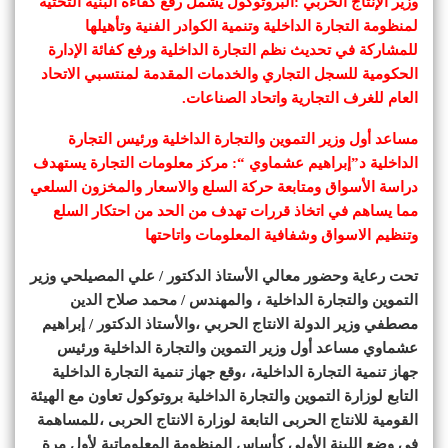
وزير الإنتاج الحربي :البروتوكول يشمل رفع كفاءة البنية التحتية
لمنظومة التجارة الداخلية وتنمية الكوادر الفنية ‏‏وتأهيلها
للمشاركة في تحديث نظم التجارة الداخلية ورفع كفائة الإدارة
الحكومية للسجل التجاري والخدمات المقدمة لمنتسبي الاتحاد
العام للغرف التجارية واتحاد الصناعات.
مساعد أول وزير التموين والتجارة الداخلية ورئيس التجارة
الداخلية د”إبراهيم عشماوي “: مركز معلومات التجارة يستهدف
دراسة الأسواق ومتابعة حركة السلع والاسعار والمخزون السلعي
مما يساهم في اتخاذ قررات تهدف من الحد من احتكار السلع
وتنظيم الاسواق وشفافية المعلومات واتاحتها
تحت رعاية وحضور معالي الأستاذ الدكتور / علي المصيلحي وزير
التموين ‏‏والتجارة الداخلية ، والمهندس / محمد صلاح الدين
مصطفي وزير الدولة ‏‏الانتاج الحربي ،والأستاذ الدكتور / إبراهيم
عشماوي مساعد أول وزير ‏‏التموين والتجارة الداخلية ورئيس
جهاز تنمية التجارة الداخلية، ،وقع جهاز تنمية التجارة الداخلية
التابع لوزارة التموين والتجارة الداخلية بروتوكول تعاون مع الهيئة
القومية للانتاج الحربى التابعة لوزارة الانتاج الحربى ،للمساهمة
فى وضع اللبنة الأولي كأساس المنظومة المعلوماتية لأول مرة