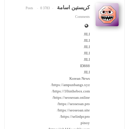
كريستين اسامة
0
3783 Posts
Comments
JILI
JILI
JILI
JILI
JILI
ID888
JILI
Korean News
https://ampunbangs.xyz/
https://10inthebox.com/
https://seoseoan.online/
https://seoseoan.pro/
https://seoseoan.site/
https://selirdpr.pro/
pinoy