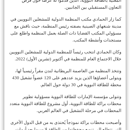
المعنية بالطاقة النووية، الذين قدموا له عرضاً حول فرص
التعاون المستقبلي بين الجانبين.
كما زار الحمادي مكتب المنظمة الدولية للمشغلين النوويين في
مدينة شنغهاي الصينية بصفته رئيس المنظمة، حيث ناقش مع
مسؤولي المكتب القضايا ذات الصلة بعمل المنظمة واطلع على
مستجدات وأنشطة المكتب.
وكان الحمادي انتخب رئيساً للمنظمة الدولية للمشغلين النوويين
خلال الاجتماع العام للمنظمة في أكتوبر (تشرين الأول) 2022.
وتتخذ المنظمة من العاصمة البريطانية لندن مقراً رئيسياً لها،
ويتولى أعضاؤها الذين يزيد عددهم على 120 عضواً تشغيل 430
محطة للطاقة النووية في 30 دولة حول العالم.
وتتولى مؤسسة الإمارات للطاقة النووية مسؤولية تطوير
محطات براكة للطاقة النووية، أول مشروع للطاقة النووية متعدد
المحطات في مرحلة التشغيل في العالم العربي.
وأصبحت محطات براكة نموذجاً يُحتذى به من قبل الدول الأخرى
التي تتطلع إلى تنويع محفظتها من الطاقة لا سيما بعد أزمات