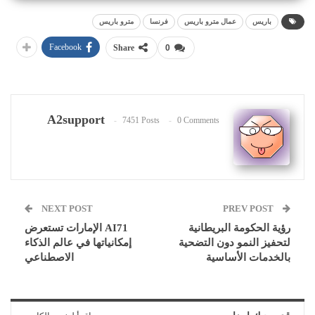
باريس
عمال مترو باريس
فرنسا
مترو باريس
Facebook
Share
0
A2support
7451 Posts
0 Comments
NEXT POST
PREV POST
رؤية الحكومة البريطانية
AI71 الإمارات تستعرض
لتحفيز النمو دون التضحية
إمكانياتها في عالم الذكاء
بالخدمات الأساسية
الاصطناعي