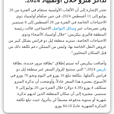
تذاكر مترو خلال أولمبياد 2024.
تجدر الإشارة إلى أن الألعاب الأولمبية ستقام في الفترة من 26
يوليو إلى 11 أغسطس 2024، في حين ستُقام أولمبياد ذوي
الاحتياجات الخاصة في الفترة من 28 أغسطس إلى 8 سبتمبر.
وفي تصريحات عبر
وسائل التواصل
الاجتماعي، قالت رئيسة
المنطقة فاليري بيكريس: “خلال أولمبياد الأصحاء وذوي
الاحتياجات الخاصة، ستزيد منطقة إيل دو فرانس بشكل كبير من
عروض النقل الخاصة بها، وليس من الممكن دعم تكلفة ذلك من
قبل السكان المحليين”.
وأضافت بيكريس أنه سيتم إطلاق “بطاقة مرور جديدة، بطاقة
باريس
2024،” التي ستتيح للزوار السفر عبر منطقة إيل دو
فرانس بأكملها، بتكلفة تبلغ 16 يورو في اليوم ونحو 70 يورو في
الأسبوع، معتبرة هذا السعر عادلاً. وأوضحت أن تذكرة المترو
ستكلف 4 يورو (4.38 دولار) خلال الفترة من 20 يوليو إلى 8
سبتمبر، مشيرة إلى أن سكان المنطقة الذين لديهم تذكرة
شهرية أو سنوية مدفوعة مسبقاً لن يتأثروا، حيث تبلغ تكلفة
التذكرة الشهرية عادةً 84.10 يورو.