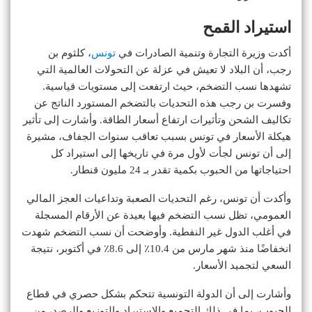
استيراد القمح
أكدت وزيرة التجارة وتنمية الصادرات في
تونس
، كلثوم بن
رجب، أن البلاد لا تعيش في عزلة عن التحولات العالمية التي
تشهدها نسب التضخم، حيث ارتفعت إلى مستويات قياسية.
وفسرت بن رجب هذه التحديات بالتضخم المستورد الناتج عن
تكاليف الشحن وتأثيرات ارتفاع أسعار الطاقة. وأشارت إلى تأثير
هيكلة الأسعار في تونس بسبب تعاقب سنوات الجفاف، مشيرة
إلى أن تونس لجأت لأول مرة في تاريخها إلى استيراد كل
احتياجاتها من الحبوب بكمية تقدر بـ 24 مليون قنطار.
وأكدت أن تونس، رغم التحديات الصعبة وتداعيات العجز المالي
العمومي، تظل نسب التضخم فيها بعيدة عن الأرقام المسجلة
في أغلب الدول غير النفطية. وأوضحت أن نسب التضخم شهدت
انخفاضًا منذ شهر مارس من 10.4٪ إلى 8.6٪ في أكتوبر، نتيجة
السعي لتجميد الأسعار.
وأشارت إلى أن الدولة التونسية تتحكم بشكل حصري في قطاع
الحبوب، بما في ذلك التجميع والاستيراد والتوزيع والرصد، من