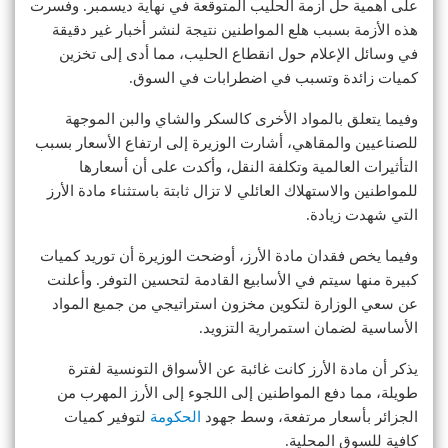
على أهمية حل أزمة الحليب المتوقعة في نهاية ديسمبر. وفسرت
هذه الأزمة بسبب هلع المواطنين نتيجة لنشر أخبار غير دقيقة
في وسائل الإعلام حول انقطاع الحليب، مما أدى إلى تخزين
كميات زائدة وتسبب في اضطرابات في السوق.
وفيما يتعلق بالمواد الأخرى كالسكر والشاي والبن الموجهة
للصناعيين والمقاهي، أشارت الوزيرة إلى ارتفاع الأسعار بسبب
التأثيرات العالمية وتكلفة النقل، وأكدت على أن أسعارها
للمواطنين والاستهلاك العائلي لا تزال ثابتة باستثناء مادة الأرز
التي شهدت زيادة.
وفيما يخص فقدان مادة الأرز، أوضحت الوزيرة أن توريد كميات
كبيرة منها سيتم في الأسابيع القادمة لتحسين التوفر. وأعلنت
عن سعي الوزارة لتكوين مخزون استراتيجي من جميع المواد
الأساسية لضمان استمرارية التزويد.
يذكر أن مادة الأرز كانت غائبة عن الأسواق التونسية لفترة
طويلة، مما دفع المواطنين إلى اللجوء إلى الأرز المهرب من
الجزائر بأسعار مرتفعة، وسط جهود
الحكومة
لتوفير كميات
كافية للسوق المحلية.