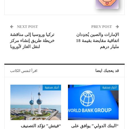
NEXT POST
PREV POST
الإمارات والصين يُجدِدان
تركيا وروسيا إلى مناقشة
اتفاقية مقايضة بقيمة 18
خريطة طريق إنشاء مركز
مليار درهم
لنقل الغاز لأوروبا
قد يعجبك ايضا
اقرأ لنفس الكاتب
أخبار صحفية
أخبار صحفية
“البنك الدولي” يوافق على
“فيتش” تؤكد التصنيف