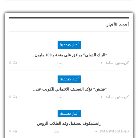
أحدث الأخبار
أخبار صحفية
“البنك الدولي” يوافق على منحة بـ100 مليون…
كريستين اسامة
منذ
0
أخبار صحفية
“فيتش” تؤكد التصنيف الائتماني للكويت عند…
كريستين اسامة
منذ
0
أخبار صحفية
زايتشيكوف يستقبل وفد الطلاب الروس
NAGWA RAGAB
منذ
0