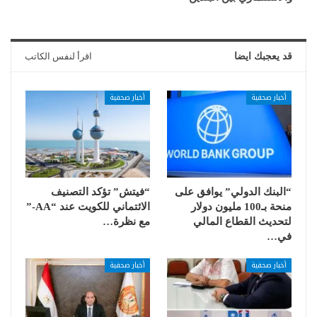
قد يعجبك ايضا
اقرأ لنفس الكاتب
أخبار صحفية
أخبار صحفية
“البنك الدولي” يوافق على
“فيتش” تؤكد التصنيف
منحة بـ100 مليون دولار
الائتماني للكويت عند “AA-”
لتحديث القطاع المالي
مع نظرة…
في…
أخبار صحفية
أخبار صحفية