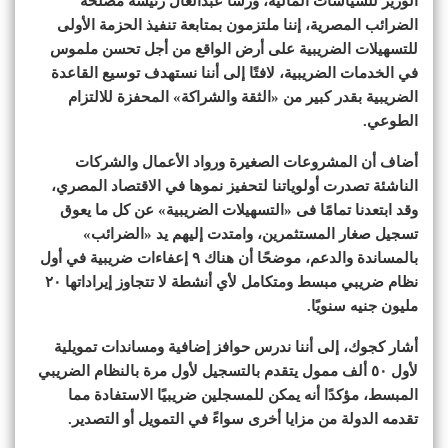
الوزير للسياسات المالية، ورشا عبدالعال رئيسة مصلحة
الضرائب المصرية، إننا ملتزمون بمتابعة تنفيذ الحزمة الأولى
للتسهيلات الضريبية على أرض الواقع من أجل تحسن ملموس
في الخدمات الضريبية، لافتًا إلى أننا نستهدف توسيع القاعدة
الضريبية بقدر كبير من «الثقة والشراكة» المحفزة للالتزام
الطوعي.
أضاف أن المشروعات الصغيرة ورواد الأعمال والشركات
الناشئة تصدرت أولوياتنا لتحفيز نموها في الاقتصاد المصري،
وقد ابتعدنا تمامًا فى «التسهيلات الضريبية» عن كل ما يعوق
تسجيل صغار المستثمرين، وامتدت إليهم يد «الضرائب»
بالمساندة والدعم، موضحًا أن هناك ٩ إعفاءات ضريبية في أول
نظام ضريبي مبسط ومتكامل لأي أنشطة لا تتجاوز إيراداتها ٢٠
مليون جنيه سنويًا.
أشار كجوك، إلى أننا ندرس حوافز إضافية ومساندات تمويلية
لأول ٥٠ ألف ممول يتقدم بالتسجيل لأول مرة بالنظام الضريبي
المبسط، مؤكدًا أنه يمكن للمسجلين ضريبيًا الاستفادة مما
تقدمه الدولة من مزايا أخرى سواءً في التمويل أو التصدير.