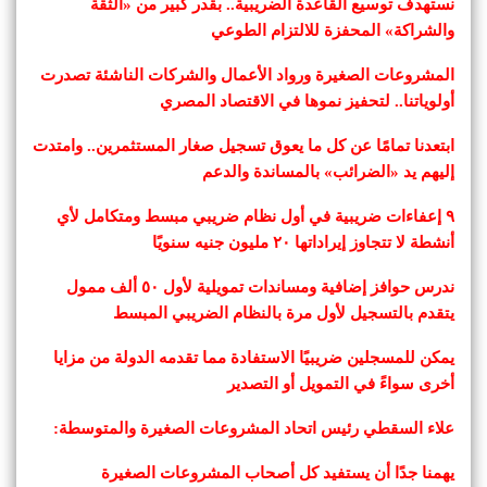
نستهدف توسيع القاعدة الضريبية.. بقدر كبير من «الثقة
والشراكة» المحفزة للالتزام الطوعي
المشروعات الصغيرة ورواد الأعمال والشركات الناشئة تصدرت
أولوياتنا.. لتحفيز نموها في الاقتصاد المصري
ابتعدنا تمامًا عن كل ما يعوق تسجيل صغار المستثمرين.. وامتدت
إليهم يد «الضرائب» بالمساندة والدعم
٩ إعفاءات ضريبية في أول نظام ضريبي مبسط ومتكامل لأي
أنشطة لا تتجاوز إيراداتها ٢٠ مليون جنيه سنويًا
ندرس حوافز إضافية ومساندات تمويلية لأول ٥٠ ألف ممول
يتقدم بالتسجيل لأول مرة بالنظام الضريبي المبسط
يمكن للمسجلين ضريبيًا الاستفادة مما تقدمه الدولة من مزايا
أخرى سواءً في التمويل أو التصدير
علاء السقطي رئيس اتحاد المشروعات الصغيرة والمتوسطة:
يهمنا جدًا أن يستفيد كل أصحاب المشروعات الصغيرة