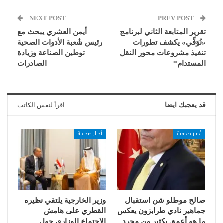
NEXT POST
PREV POST
تقرير المتابعة الثاني لبرنامج
أيمن العشري يبحث مع
«نُوَفِّي» يكشف تطورات
رئيس شُعبة الأدوات الصحية
تنفيذ مشروعات محور النقل
توطين الصناعة وزيادة
المستدام*
الصادرات
قد يعجبك ايضا
اقرأ لنفس الكاتب
أخبار صحفية
أخبار صحفية
صالح موطلو شن استقبال
وزير الخارجية يلتقي نظيره
جماهير نادي طرابزون يعكس
القطري على هامش
ما هو أعمق بكثير من مجرد
الاجتماع الوزاري حول