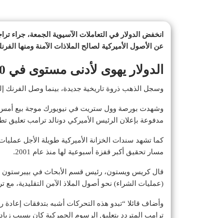
انخفض الدولار في التعاملات الآسيوية الجمعة، جراء ترا
عن الأصول الأميركية لصالح الملاذات الآمنة ومنها الفر
الدولار يهوى لأدنى مستوى في 10 سنوات أمام الفرنك السويسري
وسجل الذهب ذروة تاريخية جديدة، بينما وصل الفرنك 
وشهدت بورصة وول ستريت في نيويورك موجة بيع أمس 
مدفوعة بإعلان الرئيس الأميركي دونالد ترامب تعليق 
مسار تحقيق أكبر قفزة أسبوعية لها منذ عام 2001.
قال كريس ويستون، رئيس قسم الأبحاث في بيبرستون “
(عمليات الشراء) نحو أصول الملاذ الآمن التقليدية، مع تر
وأضاف قائلا “تبدو هذه التحركات أشبه بتدفقات إعادة ر
ترامب المتردد بتعليق الرسوم الجمركية كان بسبب زياد