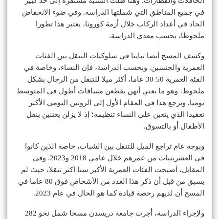
الحافلات والقطارات. وهنا ظلت النسبة مستقرة إلى حد كبير
في جميع المناطق التي شملتها الدراسة. وفي ضوء الانخفاض
الحاد في أعداد الركاب خلال أزمة كورونا، يعتبر هذا تطورا
ملحوظا، بحسب معدي الدراسة.
وكشف المسح أيضا تباينا في سلوكيات التنقل بين الفئات
العمرية والجنسين. وبحسب الدراسة، فإن النساء، وخاصة في
الفئة العمرية 50-30 عاما، أكثر ميلا للتنقل من الرجال بشكل
ملحوظ، وهو ما يعني أنهن يقطعن مسافات أطول في المتوسط
يوميا. ويرجع هذا في المقام الأول إلى الروتين اليومي الأكثر
تعقيدا الذي يتعين على النساء تنظيمه؛ إذ لا يزلن يعتنين بنقل
الأطفال أو بالتسوق.
وبوجه عام تراجع الميل للتنقل بين الشباب، خاصة الذين كانوا
في العشرينيات من عمرهم خلال عامي 2018 و2023. وفي
المقابل، أصبحت الفئات العمرية الأكبر سنا أكثر تنقلا، حيث لم
يسبق من قبل أن ذكر هذا العدد من الأشخاص فوق 80 عاما في
المسح أن لديهم رخصة قيادة كما هو الحال في عام 2023.
ولإجراء الدراسة، أجرت جامعة دريسدن مسحا شمل نحو 282