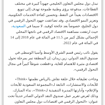
تبذل دول مجلس التعاون الخليجي جهوداً كبيرة في مختلف
القطاعات، مدفوعة برؤى وطنية طموحة تهدف إلى تنويع
الاقتصادات بعيداً عن النفط، وتحسين كفاءة الخدمات الحكومية،
وتعزيز النمو الاقتصادي. وقد تضاعفت جهود التحول الرقمي في
دول الخليج، خصوصاً بعد جائحة كوفيد، لا سيما في
السعودية
،
حيث ارتفعت مساهمة الاقتصاد الرقمي في ناتجها المحلي
الإجمالي بشكل كبير من 11.5 في المائة في عام 2018 إلى 14
في المائة في عام 2022.
يقول نائب رئيس قسم الشرق الأوسط وآسيا الوسطى في
صندوق النقد الدولي، زين زيدان، إن المنطقة تمر بمرحلة تحول
اقتصادي مثيرة للاهتمام للغاية، و«قطعت شوطاً كبيراً في مجال
التحول الرقمي».
وجاءت تعليقاته خلال حلقة نقاش بالرياض نظمتها «Think»
للأبحاث والاستشارات، التابعة لـ«المجموعة السعودية للأبحاث
والإعلام» وأدارتها المديرة التنفيذية لـ«Think»، نداء المبارك،
وذلك لعرض تقرير عمل صندوق النقد الدولي الصادر حديثاً تحت
عنوان: «التحول الرقمي في اقتصادات دول مجلس التعاون