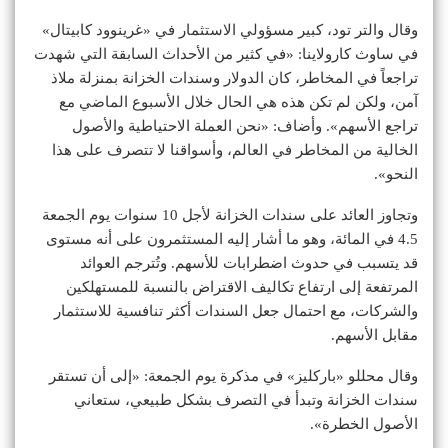
وقال والتر تود، كبير مسؤولي الاستثمار في «غرينوود كابيتال»
في ساوث كارولاينا: «في كثير من الأحداث السابقة التي شهدت
تراجعاً في المخاطر، كان الدولار وسندات الخزانة بمنزلة ملاذ
آمن، ولكن لم تكن هذه هي الحال خلال الأسبوع الماضي مع
تراجع الأسهم». وأضاف: «نحن العملة الاحتياطية والأصول
الخالية من المخاطر في العالم، وأسواقنا لا تتصرف على هذا
النحو».
وتجاوز العائد على سندات الخزانة لأجل 10 سنوات يوم الجمعة
4.5 في المائة، وهو ما أشار إليه المستثمرون على أنه مستوى
قد يتسبب في حدوث اضطرابات للأسهم. وتُترجم العوائد
المرتفعة إلى ارتفاع تكاليف الاقتراض بالنسبة للمستهلكين
والشركات، مع احتمال جعل السندات أكثر تنافسية للاستثمار
مقابل الأسهم.
وقال محللو «باركليز» في مذكرة يوم الجمعة: «إلى أن تستقر
سندات الخزانة وتبدأ في التصرف بشكل طبيعي، ستعاني
الأصول الخطرة».