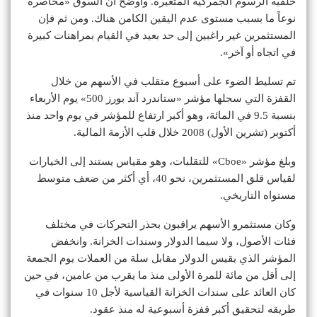
خلفية الرسوم الجمركية المتغيرة. وأوضح أن السوق «محاصرة
نوعاً ما بسبب مستوى عدم اليقين الكامن هناك. ومن ثم فإن
المستثمرين غير راغبين إلى حد بعيد في القيام بمراهنات كبيرة
في اتجاه أو آخر».
تم تسليط الضوء على أسبوع متقلب في الأسهم من خلال
القفزة التي سجلها مؤشر «ستاندرد آند بورز 500» يوم الأربعاء
بنسبة 9.5 في المائة، وهو أكبر ارتفاع للمؤشر في يوم واحد منذ
أكتوبر (تشرين الأول) 2008 خلال قلب الأزمة المالية.
وبلغ مؤشر «Cboe» للتقلبات، وهو مقياس يستند إلى الخيارات
لقياس قلق المستثمرين، نحو 40، أي أكثر من ضعف متوسط
مستواه التاريخي.
وكان مستثمرو الأسهم يراقبون بحذر التحركات في مختلف
فئات الأصول، ولا سيما الدولار وسندات الخزانة. وانخفض
المؤشر الذي يقيس الدولار مقابل سلة من العملات يوم الجمعة
إلى أقل من مائة للمرة الأولى منذ ما يقرب من عامين، في حين
كان العائد على سندات الخزانة القياسية لأجل 10 سنوات في
طريقه لتحقيق أكبر قفزة أسبوعية له منذ عقود.