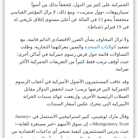
الجمركية على كثير من الدول، مُخففاً بذلك من أسوأ
سيناريوهات «وول ستريت». ومع ذلك، لا يزال المؤشر القياسي
منخفضاً بنحو 13 في المائة عن أعلى مستوى إغلاق تاريخي له
في 19 فبراير (شباط).
ولا تزال المخاوف بشأن الضرر الاقتصادي الدائم قائمة، مع
تصعيد
الولايات المتحدة
والصين معركتهما التجارية، وظلت
التساؤلات قائمة حول فرض رسوم جمركية في أماكن أخرى؛
حيث أوقف ترمب فقط كثيراً من التعريفات الجمركية الأكثر
صرامة.
وقد عاقب المستثمرون الأصول الأميركية في أعقاب الرسوم
الجمركية التي فرضها ترمب؛ حيث انخفض الدولار مقابل
العملات الرئيسية الأخرى، وارتفعت عوائد سندات الخزانة
الأميركية التي تتحرك عكس أسعار السندات.
وقال مارك لوشيني، كبير استراتيجيي الاستثمار في «Janney
Montgomery Scott»، إن سوق الأسهم «غير مستقرة للغاية»؛
حيث يدرس المستثمرون كيفية تسعير أي تداعيات اقتصادية من