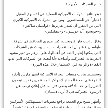
نتائج الشركات الأميركية
توفر نتائج الشركات الأميركية الفصلية في الأسبوع المقبل
اختباراً آخر للمستثمرين. ومن بين الشركات الأميركية الكبرى
التي من المقرر أن تُصدر تقاريرها «غولدمان ساكس»
و«جونسون آند جونسون» و«نتفليكس».
وقال براينت فان كرونخيت، كبير مديري المحافظ في شركة
«أولسبرينغ غلوبال للاستثمارات»، إنه سيبحث عن الشركات
التي يمكنها إظهار الثقة في أعمالها، على الرغم من تغير مشهد
التعريفات الجمركية. وأضاف: «أنا أبحث عن الشركات التي لديها
الكفاءة والرغبة في الاستثمار خلال هذه الدورة».
وستسلط بيانات مبيعات التجزئة الأميركية لشهر مارس (آذار)
الضوء على صحة المستهلك، ولكن المستثمرين قد يستبعدون
التقرير إلى حد ما؛ لأنه يغطي فترة ما قبل إعلان ترمب عن
الرسوم الجمركية في 2 أبريل (نيسان).
وأظهر مسح يوم الجمعة تراجع معنويات المستهلكين الأميركيين
بشكل حاد في أبريل، وارتفاع توقعات التضخم لمدة 12 شهراً