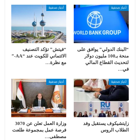
أخبار صحفية
أخبار صحفية
“البنك الدولي” يوافق على
“فيتش” تؤكد التصنيف
منحة بـ100 مليون دولار
الائتماني للكويت عند “AA-”
لتحديث القطاع المالي
مع نظرة…
في…
أخبار صحفية
أخبار صحفية
زايتشيكوف يستقبل وفد
وزارة العمل تعلن عن 3070
الطلاب الروس
فرصة عمل بمجموعة طلعت
مصطفى…