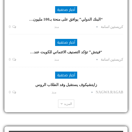
أخبار صحفية
“البنك الدولي” يوافق على منحة بـ100 مليون…
كريستين اسامة
منذ
0
أخبار صحفية
“فيتش” تؤكد التصنيف الائتماني للكويت عند…
كريستين اسامة
منذ
0
أخبار صحفية
زايتشيكوف يستقبل وفد الطلاب الروس
NAGWA RAGAB
منذ
0
المزيد