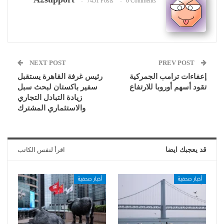
7451 Posts
0 Comments
NEXT POST
PREV POST
إعفاءات ترامب الجمركية
رئيس غرفة القاهرة يستقبل
تقود أسهم أوروبا للارتفاع
سفير باكستان لبحث سبل
زيادة التبادل التجاري
والاستثماري المشترك
قد يعجبك ايضا
اقرأ لنفس الكاتب
أخبار صحفية
أخبار صحفية