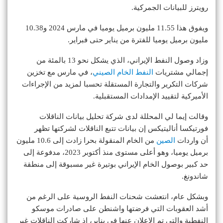
رويترز للبيانات الجمركية.
ويفوق هذا 11.55 مليون برميل يوميا في مارس 2024 و10.38
مليون برميل يوميا للفترة من يناير حتى فبراير.
وزاد وصول النفط الإيراني، الذي يشكل نحو 13 بالمئة من
إجمالي مشتريات
النفط الخام الصيني
، في مارس مع تخزين
شركات التكرير والتجارة المستقلة تحسبا لمزيد من الإجراءات
الأميركية لتقييد الإمدادات المستقبلية.
وقالت إيما لي المحللة لدى شركة تحليل بيانات الناقلات
فورتيكسا أناليتيكس إن بيانات تتبع الناقلات لشركتها تظهر
أن واردات
الصين
من الخام المنقولة بحرا زادت إلى 10.6 مليون
برميل يوميا، وهو أعلى مستوى منذ أكتوبر 2023، مدفوعة إلى
حد كبير بوصول الخام الإيراني بوتيرة غير مسبوقة إلى منطقة
شاندونغ.
وبشكل عام، انتعشت شحنات النفط الروسية على الرغم من
أشد العقوبات التي فرضتها واشنطن على صادرات موسكو
النفطية والتي تم الإعلان عنها في يناير، إذ شاركت الناقلات غير