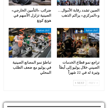
الصين تشدد رقابة الأموال…
ضرائب «التأمين الخارجي»
و«المركزي» يراكم الذهب
الصينية تزلزل الأسهم في
هونغ كونغ
أخبار صحفية
أخبار صحفية
تراجع نمو قطاع الخدمات
تباطؤ نمو المصانع الصينية
الصيني خلال يوليو إلى أبطأ
في يوليو مع ضعف الطلب
وتيرة له في 22 شهراً
المحلي
NEXT
PREV